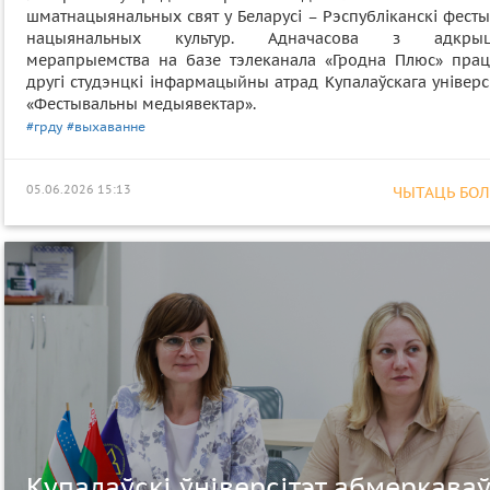
шматнацыянальных свят у Беларусі – Рэспубліканскі фест
нацыянальных культур. Адначасова з адкрыц
мерапрыемства на базе тэлеканала «Гродна Плюс» прац
другі студэнцкі інфармацыйны атрад Купалаўскага універс
«Фестывальны медыявектар».
#грду
#выхаванне
05.06.2026 15:13
ЧЫТАЦЬ БОЛЕ
Купалаўскі ўніверсітэт абмеркаваў