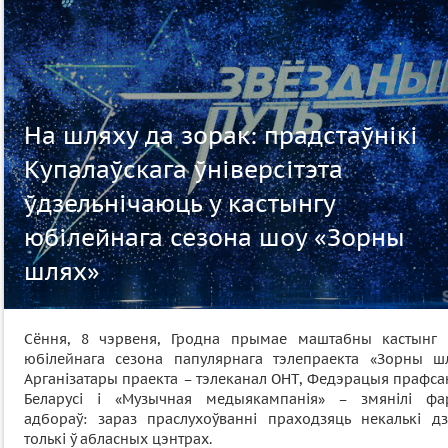
На шляху да зорак: прадстаўнікі
Купалаўскага ўніверсітэта
ўдзельнічаюць у кастынгу
юбілейнага сезона шоу «Зорны
шлях»
Сёння, 8 чэрвеня, Гродна прымае маштабны кастынг 5
юбілейнага сезона папулярнага тэлепраекта «Зорны шл
Арганізатары праекта – тэлеканал ОНТ, Федэрацыя прафса
Беларусі і «Музычная медыякампанія» – змянілі фа
адбораў: зараз праслухоўванні праходзяць некалькі дз
толькі ў абласных цэнтрах.