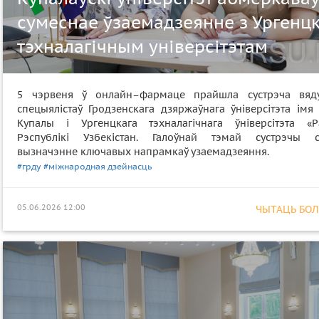
сумеснае ўзаемадзеянне з Ургенц
тэхналагічным універсітэтам
5 чэрвеня ў онлайн–фармаце прайшла сустрэча вяд
спецыялістаў Гродзенскага дзяржаўнага ўніверсітэта імя
Купалы і Ургенцкага тэхналагічнага ўніверсітэта «Р
Рэспублікі Узбекістан. Галоўнай тэмай сустрэчы с
вызначэнне ключавых напрамкаў узаемадзеяння.
#грду
#міжнародная дзейнасць
05.06.2026 12:00
ЧЫТАЦЬ БОЛЕ