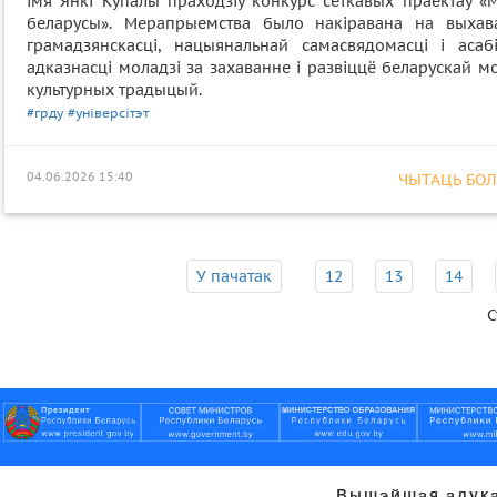
імя Янкі Купалы праходзіў конкурс сеткавых праектаў «
беларусы». Мерапрыемства было накіравана на выхав
грамадзянскасці, нацыянальнай самасвядомасці і асабі
адказнасці моладзі за захаванне і развіццё беларускай м
культурных традыцый.
#грду
#універсітэт
04.06.2026 15:40
ЧЫТАЦЬ БОЛЕ
У пачатак
12
13
14
С
Вышэйшая адука