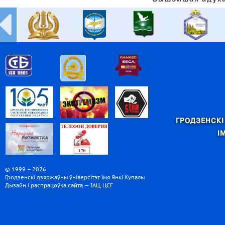
ГРОДЗЕНСКІ
І
© 1999 – 2026
Гродзенскі дзяржаўны ўніверсітэт імя Янкі Купалы
Дызайн і распрацоўка сайта — ІАЦ, ЦСГ