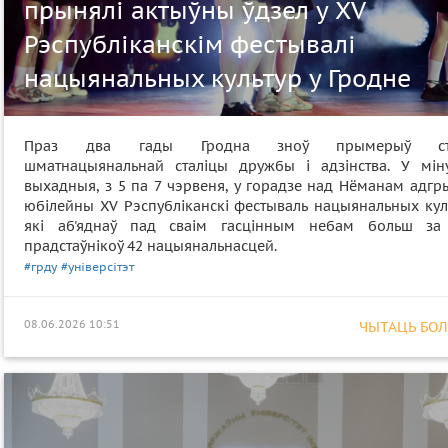
прынялі актыўны ўдзел у XV
Рэспубліканскім фестывалі
нацыянальных культур у Гродне
Праз два гады Гродна зноў прымерыў ста
шматнацыянальнай сталіцы дружбы і адзінства. У мін
выхадныя, з 5 па 7 чэрвеня, у горадзе над Нёманам адгр
юбілейны XV Рэспубліканскі фестываль нацыянальных куль
які аб'яднаў пад сваім гасцінным небам больш за
прадстаўнікоў 42 нацыянальнасцей.
#грду
#універсітэт
08.06.2026 10:51
ЧЫТАЦЬ БОЛЕ