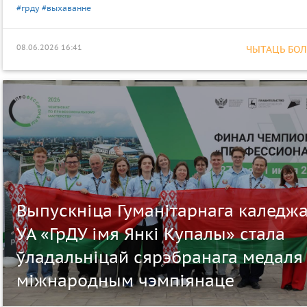
#грду
#выхаванне
08.06.2026 16:41
ЧЫТАЦЬ БОЛЕ
Выпускніца Гуманітарнага каледж
УА «ГрДУ імя Янкі Купалы» стала
ўладальніцай сярэбранага медаля
міжнародным чэмпіянаце