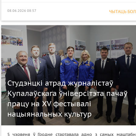
08.06.2026 08:57
ЧЫТАЦЬ БОЛЕ
Студэнцкі атрад журналістаў
Купалаўскага ўніверсітэта пачаў
працу на XV фестывалі
нацыянальных культур
5 чэрвеня ў Гродне стартавала адно з самых маштабн