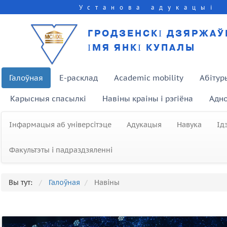
Установа адукацыі
ГРОДЗЕНСКІ ДЗЯРЖАЎ
ІМЯ ЯНКІ КУПАЛЫ
Галоўная
E-расклад
Academic mobility
Абітур
Карысныя спасылкі
Навіны краіны і рэгіёна
Адно
Інфармацыя аб універсітэце
Адукацыя
Навука
Ід
Факультэты і падраздзяленні
Вы тут:
Галоўная
Навіны