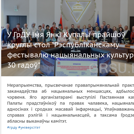
У ГрДУ імя Янкі Купалы прайшоў
круглы стол "Рэспубліканскаму
фестывалю нацыянальных культур 
30 гадоў"
Мерапрыемства, прысвечанае правапрымяняльнай прак
заканадаўства аб нацыянальных меншасцях, адбыло
чэрвеня. Яго арганізатарамі выступілі Пастаянная кам
Палаты прадстаўнікоў па правах чалавека, нацыянал
адносінах і сродках масавай інфармацыі, Упаўнаважан
справах рэлігій і нацыянальнасцей, а таксама Гродзе
абласны выканаўчы камітэт.
#грду
#універсітэт