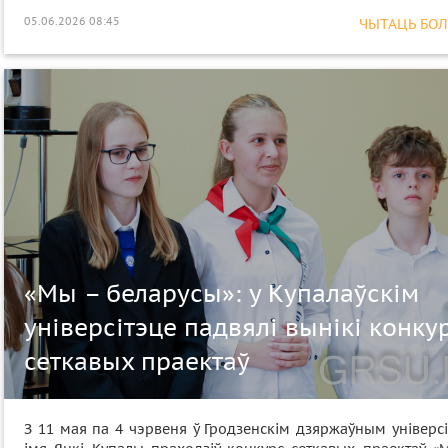
05.06.2026 08:45
ЧЫТАЦЬ БОЛЕ
«Мы – беларусы»: у Купалаўскім
універсітэце падвялі вынікі конку
сеткавых праектаў
З 11 мая па 4 чэрвеня ў Гродзенскім дзяржаўным універс