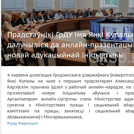
Прадстаўнікі ГрДУ імя Янкі Купалы
далучыліся да анлайн-прэзентацы
новай адукацыйнай ініцыятывы
4 чэрвеня дэлегацыя Гродзенскага дзяржаўнага ўніверсітэт
Янкі Купалы на чале з першым прарэктарам Аляксан
Карэўскім прыняла ўдзел у рабочай анлайн-нарадзе, на 
прэзентавалі новую ініцыятыву «Вучыся і прац
Арганізатарам анлайн-сустрэчы стала Міністэрства адук
сумесна з Міністэрствам працы і сацыяльнай абар
камітэтамі па працы, занятасці і сацыяльнай аба
аблвыканкамаў і Мінгарвыканкама.
#грду
#адукацыя