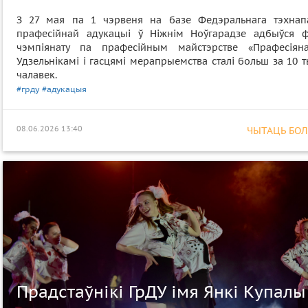
З 27 мая па 1 чэрвеня на базе Федэральнага тэхнап
прафесійнай адукацыі ў Ніжнім Ноўгарадзе адбыўся ф
чэмпіянату па прафесійным майстэрстве «Прафесіяна
Удзельнікамі і гасцямі мерапрыемства сталі больш за 10 
чалавек.
#грду
#адукацыя
08.06.2026 13:40
ЧЫТАЦЬ БОЛЕ
Прадстаўнікі ГрДУ імя Янкі Купалы