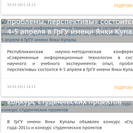
технологии в системе научного и
30.03.2011 16:15
ПОДРОБНЕ
учебного эксперимента: опыт,
проблемы, перспективы» состоитс
4-5 апреля в ГрГУ имени Янки Куп
Республиканская научно-методическая конфере
«Современные информационные технологии в сис
научного и учебного эксперимента: опыт, пробл
перспективы» состоится 4-5 апреля в ГрГУ имени Янки Куп
В ГрГУ имени Янки Купалы объявл
30.03.2011 14:15
ПОДРОБНЕ
конкурс «Студент года-2011» и
конкурс студенческих проектов
В ГрГУ имени Янки Купалы объявлен конкурс «Сту
года-2011» и конкурс студенческих проектов
Экскурсию, посвященную