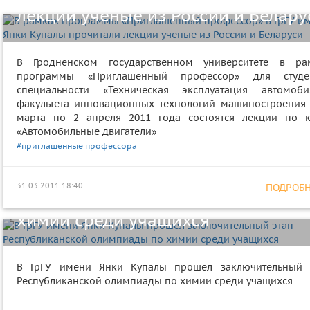
лекции ученые из России и Белару
В Гродненском государственном университете в ра
программы «Приглашенный профессор» для студе
специальности «Техническая эксплуатация автомоби
факультета инновационных технологий машиностроения 
марта по 2 апреля 2011 года состоятся лекции по к
«Автомобильные двигатели»
В ГрГУ имени Янки Купалы прошел
#приглашенные профессора
заключительный этап
31.03.2011 18:40
ПОДРОБНЕ
Республиканской олимпиады по
химии среди учащихся
Республиканская научно-
методическая конференция
В ГрГУ имени Янки Купалы прошел заключительный 
Республиканской олимпиады по химии среди учащихся
«Современные информационные