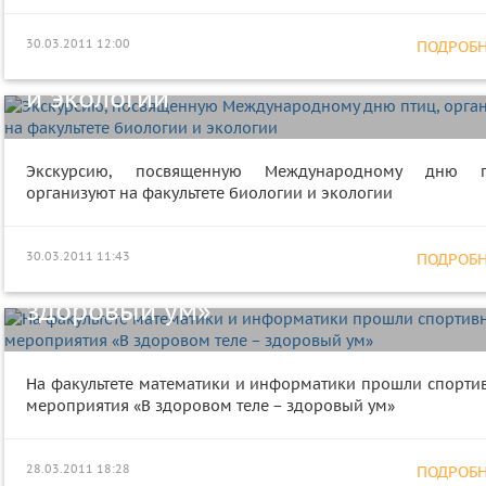
Международному дню птиц,
30.03.2011 12:00
ПОДРОБНЕ
организуют на факультете биолог
и экологии
Экскурсию, посвященную Международному дню п
организуют на факультете биологии и экологии
На факультете математики и
информатики прошли спортивные
30.03.2011 11:43
ПОДРОБНЕ
мероприятия «В здоровом теле −
здоровый ум»
На факультете математики и информатики прошли спорти
мероприятия «В здоровом теле − здоровый ум»
Студенты ГрГУ имени Янки Купалы
приняли участие в Олимпиаде KSE
28.03.2011 18:28
ПОДРОБНЕ