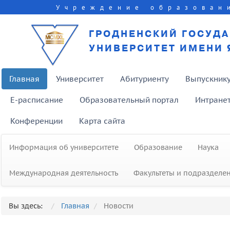
Учреждение образован
ГРОДНЕНСКИЙ ГОСУД
УНИВЕРСИТЕТ ИМЕНИ 
Главная
Университет
Абитуриенту
Выпускник
E-расписание
Образовательный портал
Интране
Конференции
Карта сайта
Информация об университете
Образование
Наука
Международная деятельность
Факультеты и подразделе
В рамках программы
«Приглашенный профессор» в ГрГ
Вы здесь:
Главная
Новости
имени Янки Купалы прочитали