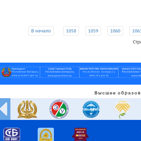
В начало
1058
1059
1060
106
Стр
Высшее образов