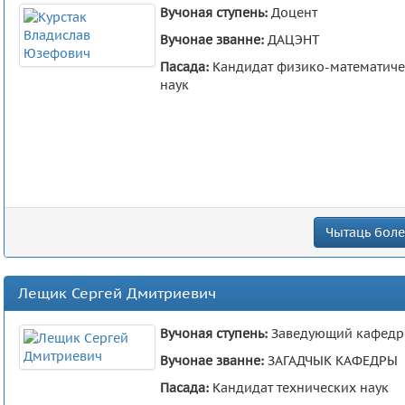
Вучоная ступень:
Доцент
Вучонае званне:
ДАЦЭНТ
Пасада:
Кандидат физико-математиче
наук
Чытаць болей
Лещик Сергей Дмитриевич
Вучоная ступень:
Заведующий кафедр
Вучонае званне:
ЗАГАДЧЫК КАФЕДРЫ
Пасада:
Кандидат технических наук