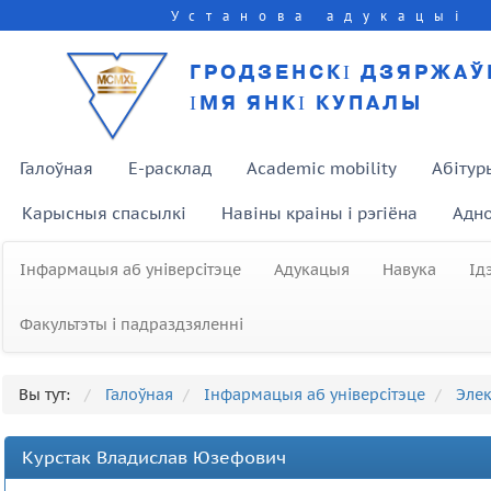
Установа адукацыі
ГРОДЗЕНСКІ ДЗЯРЖАЎ
ІМЯ ЯНКІ КУПАЛЫ
Галоўная
E-расклад
Academic mobility
Абітур
Карысныя спасылкі
Навіны краіны і рэгіёна
Адно
Інфармацыя аб універсітэце
Адукацыя
Навука
Ід
Факультэты і падраздзяленні
Вы тут:
Галоўная
Інфармацыя аб універсітэце
Элек
Курстак Владислав Юзефович