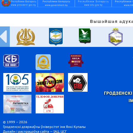
Вышэйшая адука
ГРОДЗЕНСКІ
І
© 1999 – 2026
Гродзенскі дзяржаўны ўніверсітэт імя Янкі Купалы
Дызайн і распрацоўка сайта — ІАЦ, ЦСГ