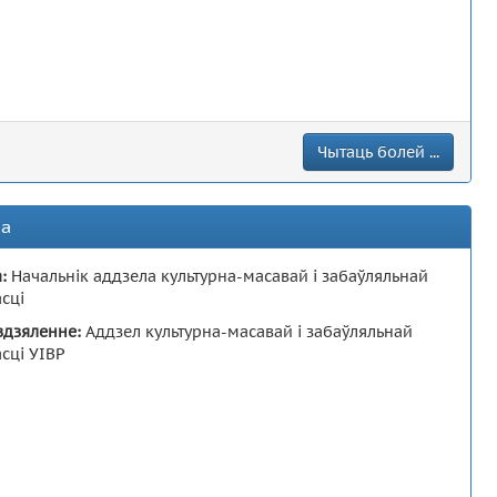
Чытаць болей ...
на
а:
Начальнік аддзела культурна-масавай і забаўляльнай
сці
здзяленне:
Аддзел культурна-масавай і забаўляльнай
сці УІВР