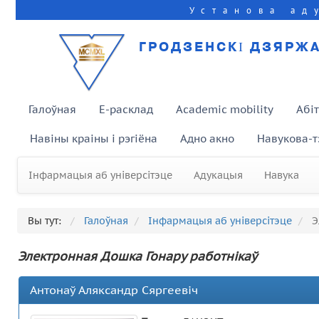
Установа ад
ГРОДЗЕНСКІ ДЗЯРЖА
Галоўная
E-расклад
Academic mobility
Абі
Навіны краіны і рэгіёна
Адно акно
Навукова-т
Інфармацыя аб універсітэце
Адукацыя
Навука
Вы тут:
Галоўная
Інфармацыя аб універсітэце
Э
Электронная Дошка Гонару работнікаў
Антонаў Аляксандр Сяргеевіч