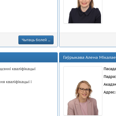
Чытаць болей ...
Гаўрыкава Алена Мікала
шэнні кваліфікацыі
Пасад
Падра
ня кваліфікацыі і
Акадэм
Адрас