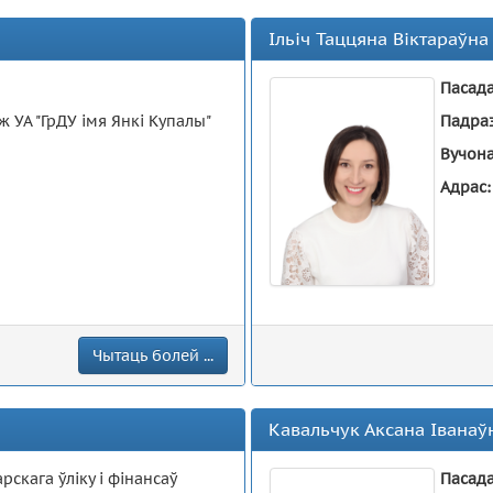
Ільіч Таццяна Віктараўна
Пасад
 УА "ГрДУ імя Янкі Купалы"
Падра
Вучона
Адрас
Чытаць болей ...
Кавальчук Аксана Іванаў
рскага ўліку і фінансаў
Пасад