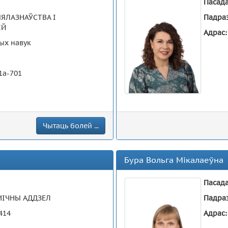
Пасад
ЯЛАЗНАЎСТВА І
Падра
ІЙ
Адрас
ых навук
 1а-701
Чытаць болей ...
Бура Вольга Мікалаеўна
Пасад
МІЧНЫ АДДЗЕЛ
Падра
414
Адрас