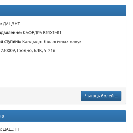
а:
ДАЦЭНТ
здзяленне:
КАФЕДРА БІЯХІМІІ
я ступень:
Кандыдат біялагічных навук
:
230009, Гродно, БЛК, 5-216
Чытаць болей ...
на
а:
ДАЦЭНТ