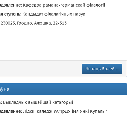
здзяленне:
Кафедра рамана-германскай філалогіі
я ступень:
Кандыдат філалагічных навук
:
230023, Гродно, Ажэшка, 22-313
Чытаць болей ...
аўна
а:
Выкладчык вышэйшай катэгорыі
здзяленне:
Лідскі каледж УА "ГрДУ імя Янкі Купалы"