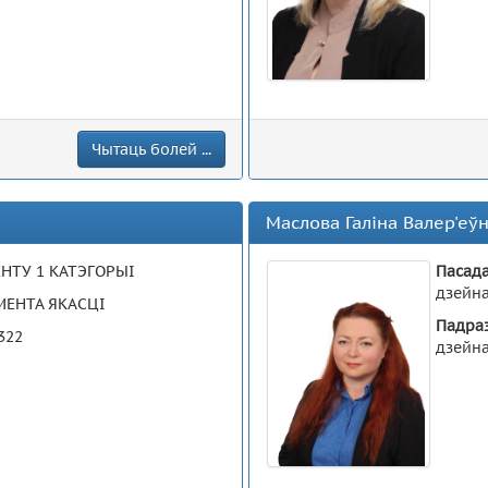
Чытаць болей ...
Маслова Галіна Валер'еў
НТУ 1 КАТЭГОРЫІ
Пасад
дзейна
ЕНТА ЯКАСЦІ
Падра
322
дзейна