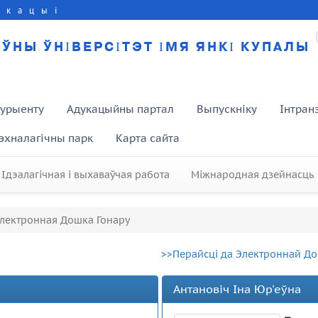
укацыі
ЎНЫ ЎНІВЕРСІТЭТ ІМЯ ЯНКІ КУПАЛЫ
турыенту
Адукацыйны партал
Выпускніку
Інтран
эхналагічны парк
Карта сайта
Ідэалагічная і выхаваўчая работа
Міжнародная дзейнасць
лектронная Дошка Гонару
>>Перайсці да Электроннай До
Антановіч Іна Юр'еўна