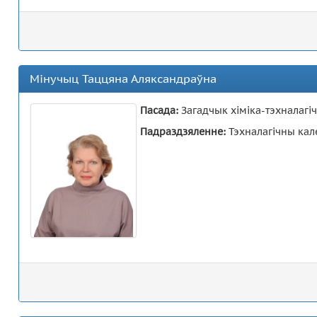
Мінучыц Таццяна Аляксандраўна
Пасада:
Загадчык хіміка-тэхналагі
Падраздзяленне:
Тэхналагічны кал