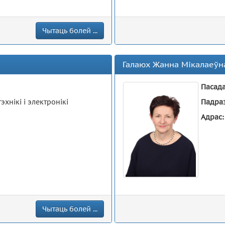
Чытаць болей ...
Галаюх Жанна Мікалаеўн
Пасад
хнікі і электронікі
Падра
Адрас
Чытаць болей ...