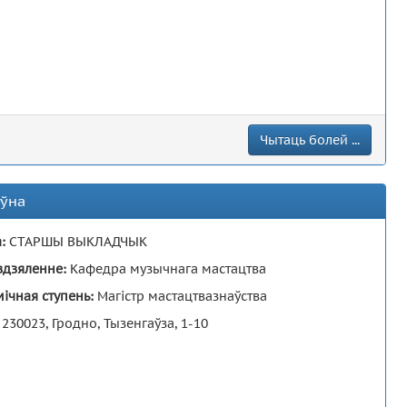
Чытаць болей ...
еўна
а:
СТАРШЫ ВЫКЛАДЧЫК
здзяленне:
Кафедра музычнага мастацтва
ічная ступень:
Магiстр мастацтвазнаўства
:
230023, Гродно, Тызенгаўза, 1-10