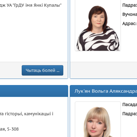
дж УА "ГрДУ імя Янкі Купалы"
Падра
Вучона
Адрас
Чытаць болей ...
Лук'ян Вольга Аляксандр
Пасад
а гісторыі, камунікацыі і
Падра
ая, 5-308