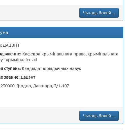
Чытаць болей ...
еўна
а:
ДАЦЭНТ
здзяленне:
Кафедра крымінальнага права, крымінальнага
у і крыміналістыкі
я ступень:
Кандыдат юрыдычных навук
е званне:
Дацэнт
:
230000, Гродно, Даватара, 3/1-107
Чытаць болей ...