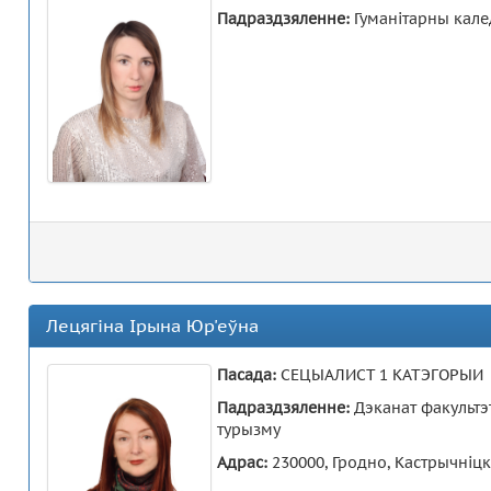
Падраздзяленне:
Гуманітарны кале
Лецягіна Ірына Юр'еўна
Пасада:
СЕЦЫАЛИСТ 1 КАТЭГОРЫИ
Падраздзяленне:
Дэканат факультэт
турызму
Адрас:
230000, Гродно, Кастрычніцк