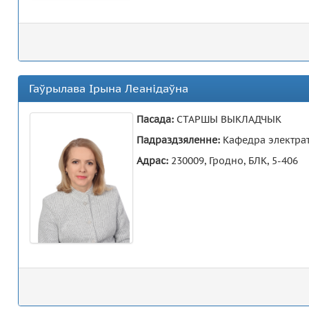
Гаўрылава Ірына Леанідаўна
Пасада:
СТАРШЫ ВЫКЛАДЧЫК
Падраздзяленне:
Кафедра электратэ
Адрас:
230009, Гродно, БЛК, 5-406