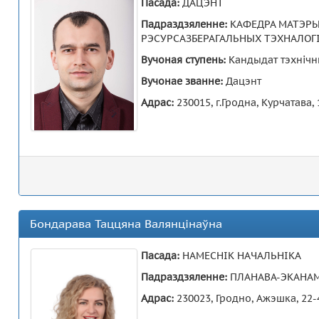
Пасада:
ДАЦЭНТ
Падраздзяленне:
КАФЕДРА МАТЭРЫ
РЭСУРСАЗБЕРАГАЛЬНЫХ ТЭХНАЛОГ
Вучоная ступень:
Кандыдат тэхнічн
Вучонае званне:
Дацэнт
Адрас:
230015, г.Гродна, Курчатава,
Бондарава Таццяна Валянцінаўна
Пасада:
НАМЕСНІК НАЧАЛЬНІКА
Падраздзяленне:
ПЛАНАВА-ЭКАНА
Адрас:
230023, Гродно, Ажэшка, 22-