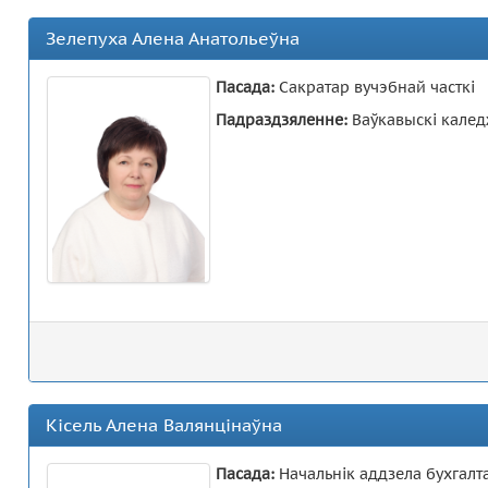
Зелепуха Алена Анатольеўна
Пасада:
Сакратар вучэбнай часткі
Падраздзяленне:
Ваўкавыскі каледж
Кісель Алена Валянцінаўна
Пасада:
Начальнік аддзела бухгалта