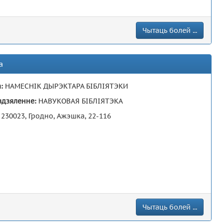
Чытаць болей ...
а
а:
НАМЕСНІК ДЫРЭКТАРА БІБЛІЯТЭКИ
здзяленне:
НАВУКОВАЯ БІБЛІЯТЭКА
:
230023, Гродно, Ажэшка, 22-116
Чытаць болей ...