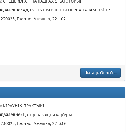
а:
СПЕЦЫЯЛІСТ ПА КАДРАХ 1 КАТЭГОРЫІ
здзяленне:
АДДЗЕЛ УПРАЎЛЕННЯ ПЕРСАНАЛАМ ЦКіПР
:
230023, Гродно, Ажэшка, 22-102
Чытаць болей ...
а:
КІРАУНІК ПРАКТЫКІ
здзяленне:
Цэнтр развіцця кар’еры
:
230023, Гродно, Ажэшка, 22-339