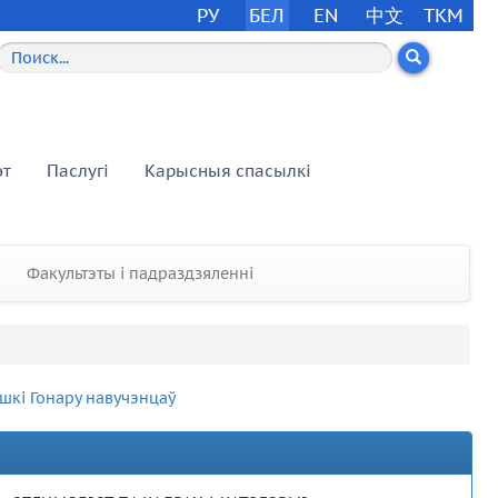
РУ
БЕЛ
EN
中文
TKM
эт
Паслугі
Карысныя спасылкі
Факультэты і падраздзяленні
шкі Гонару навучэнцаў