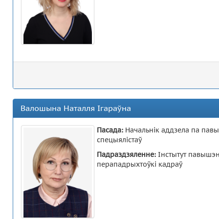
Валошына Наталля Ігараўна
Пасада:
Начальнік аддзела па павы
спецыялістаў
Падраздзяленне:
Інстытут павышэн
перападрыхтоўкі кадраў