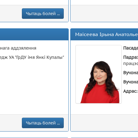
Чытаць болей ...
Маісеева Ірына Анатоль
чнага аддзялення
Пасад
едж УА "ГрДУ імя Янкі Купалы"
Падра
працэс
Вучона
Вучона
Адрас
Чытаць болей ...