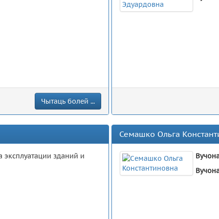
Чытаць болей ...
Семашко Ольга Констант
 эксплуатации зданий и
Вучона
Вучона