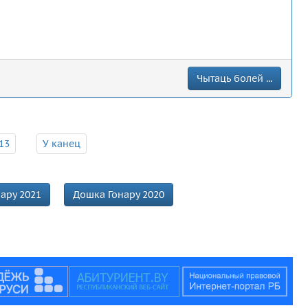
Чытаць болей ...
13
У канец
ару 2021
Дошка Гонару 2020