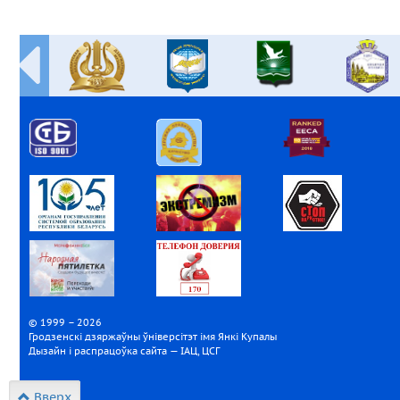
© 1999 – 2026
Гродзенскі дзяржаўны ўніверсітэт імя Янкі Купалы
Дызайн і распрацоўка сайта — ІАЦ, ЦСГ
Вверх