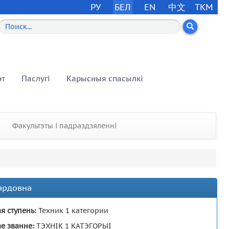
РУ
БЕЛ
EN
中文
TKM
эт
Паслугі
Карысныя спасылкі
Факультэты і падраздзяленні
ардовна
я ступень:
Техник 1 категории
е званне:
ТЭХНІК 1 КАТЭГОРЫІ