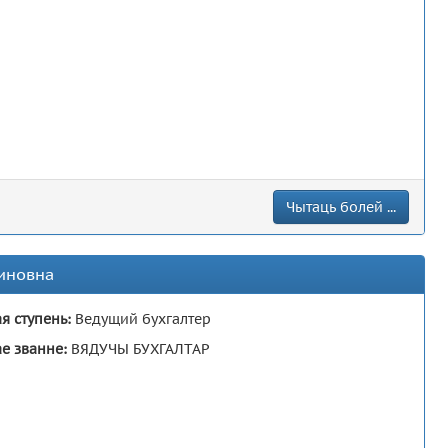
Чытаць болей ...
иновна
я ступень:
Ведущий бухгалтер
е званне:
ВЯДУЧЫ БУХГАЛТАР