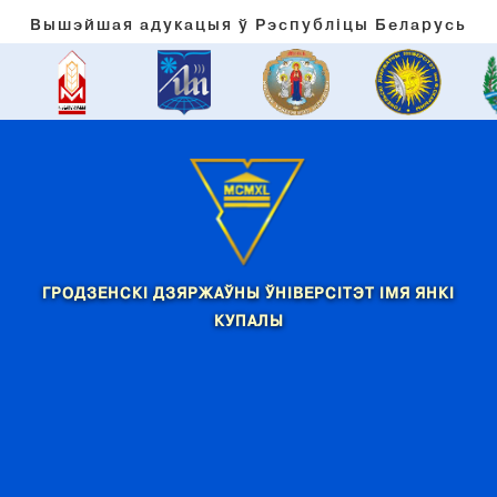
Вышэйшая адукацыя ў Рэспубліцы Беларусь
ГРОДЗЕНСКІ ДЗЯРЖАЎНЫ ЎНІВЕРСІТЭТ ІМЯ ЯНКІ
КУПАЛЫ