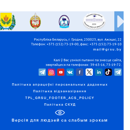
Рэспубліка Беларусь, г. Гродна, 230023, вул. Ажэшкі, 22
Тэлефон: +375 (152) 73-19-00, факс: +375 (152) 73-19-10
mail@grsu.by
Калі ў Вас узніклі пытанні па змесце сайта,
звяртайцеся па тэлефонах: 39-63-16, 73-19-72.
Палітыка апрацоўкі персанальных дадзеных
Палітыка відэаназірання
TPL_GRSU_FOOTER_ACS_POLICY
Палітыка СКУД
Версія для людзей са слабым зрокам