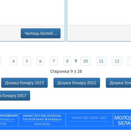
Чытаць болей ...
9
4
5
6
7
8
10
11
12
Старонка 9 з 28
Дошка Гонару 2023
Дошка Гонару 2022
Дошка Гон
 Гонару 2017