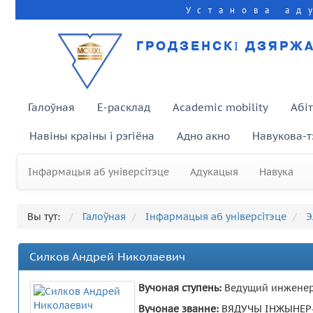
Установа ад
ГРОДЗЕНСКІ ДЗЯРЖА
Галоўная
E-расклад
Academic mobility
Абі
Навіны краіны і рэгіёна
Адно акно
Навукова-т
Інфармацыя аб універсітэце
Адукацыя
Навука
Вы тут:
Галоўная
Інфармацыя аб універсітэце
Э
Силков Андрей Николаевич
Вучоная ступень:
Ведущий инжене
Вучонае званне:
ВЯДУЧЫ ІНЖЫНЕР