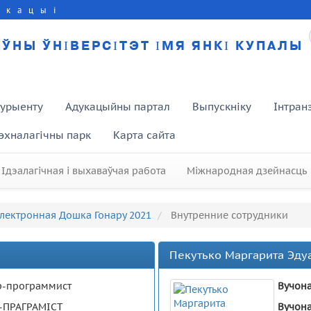
укацыі
ЎНЫ ЎНІВЕРСІТЭТ ІМЯ ЯНКІ КУПАЛЫ
турыенту
Адукацыйны партал
Выпускніку
Інтран
эхналагічны парк
Карта сайта
Ідэалагічная і выхаваўчая работа
Міжнародная дзейнасць
лектронная Дошка Гонару 2021
Внутренние сотрудники
Пекутько Маргарита Эду
р-программист
Вучона
-ПРАГРАМІСТ
Вучона