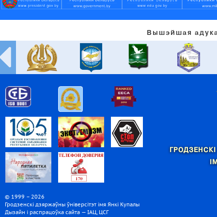
Вышэйшая адука
ГРОДЗЕНСКІ
І
© 1999 – 2026
Гродзенскі дзяржаўны ўніверсітэт імя Янкі Купалы
Дызайн і распрацоўка сайта — ІАЦ, ЦСГ