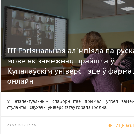
III Рэгіянальная алімпіяда па руск
мове як замежнаq прайшла ў
Купалаўскім універсітэце ў фарма
онлайн
У інтэлектуальным спаборніцтве прымалі ўдзел заме
студэнты і слухачы ўніверсітэтаў горада Гродна.
25.05.2020 14:58
ЧЫТАЦЬ БОЛЕ