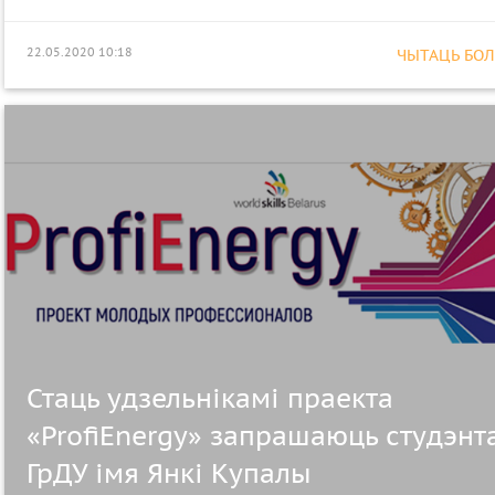
22.05.2020 10:18
ЧЫТАЦЬ БОЛЕ
Стаць удзельнікамі праекта
«ProfiEnergy» запрашаюць студэнт
ГрДУ імя Янкі Купалы