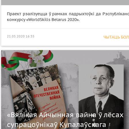
Праект рэалізуецца ў рамках падрыхтоўкі да Рэспублікан
конкурсу «WorldSkills Belarus 2020».
21.05.2020 16:35
ЧЫТАЦЬ БОЛЕ
«Вялікая Айчынная вайна ў лёсах
супрацоўнікаў Купалаўскага