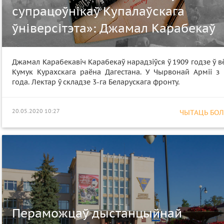
супрацоўнікаў Купалаўскага
ўніверсітэта»: Джамал Карабекаў
Джамал Карабекавіч Карабекаў нарадзіўся ў 1909 годзе ў 
Кумук Курахскага раёна Дагестана. У Чырвонай Арміі з 
года. Лектар ў складзе 3-га Беларускага фронту.
20.05.2020 10:27
ЧЫТАЦЬ БОЛЕ
Пераможцаў дыстанцыйнай