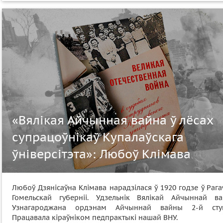
«Вялікая Айчынная вайна ў лёсах
супрацоўнікаў Купалаўскага
ўніверсітэта»: Любоў Клімава
Любоў Дзянісаўна Клімава нарадзілася ў 1920 годзе ў Раг
Гомельскай губерніі. Удзельнік Вялікай Айчыннай ва
Узнагароджана ордэнам Айчыннай вайны 2-й ступ
Працавала кіраўніком педпрактыкі нашай ВНУ.