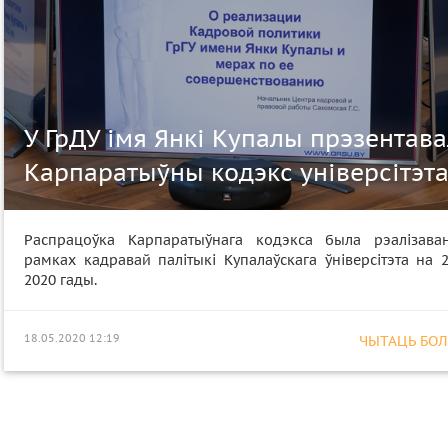
У ГрДУ імя Янкі Купалы прэзентава
Карпаратыўны кодэкс універсітэт
Распрацоўка Карпаратыўнага кодэкса была рэалізава
рамках кадравай палітыкі Купалаўскага ўніверсітэта на 
2020 гады.
18.05.2020 12:19
ЧЫТАЦЬ БОЛЕ