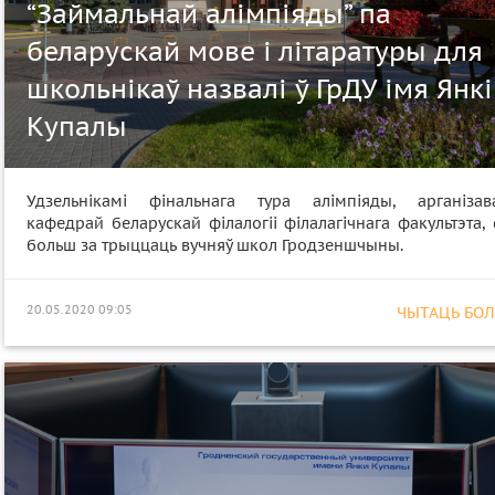
“Займальнай алімпіяды” па
беларускай мове і літаратуры для
школьнікаў назвалі ў ГрДУ імя Янкі
Купалы
Удзельнікамі фінальнага тура алімпіяды, арганізав
кафедрай беларускай філалогіі філалагічнага факультэта, 
больш за трыццаць вучняў школ Гродзеншчыны.
20.05.2020 09:05
ЧЫТАЦЬ БОЛЕ