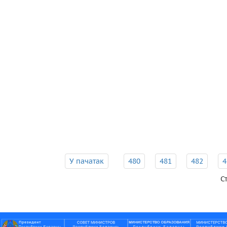
У пачатак
480
481
482
4
С