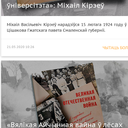
ўніверсітэта»: Міхаіл Кірэеў
Міхаіл Васільевіч Кірэеў нарадзіўся 15 лютага 1924 году ў
Цішакова Гжатскага павета Смаленскай губерніі.
21.05.2020 10:26
ЧЫТАЦЬ БОЛЕ
«Вялікая Айчынная вайна ў лёсах