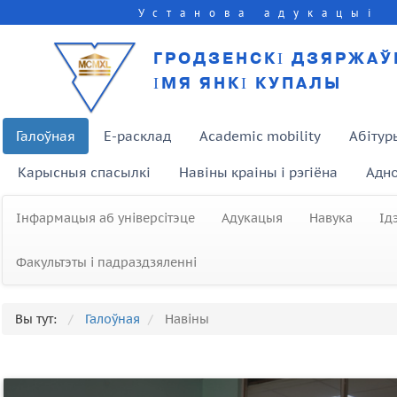
Установа адукацыі
ГРОДЗЕНСКІ ДЗЯРЖАЎ
ІМЯ ЯНКІ КУПАЛЫ
Галоўная
E-расклад
Academic mobility
Абітур
Карысныя спасылкі
Навіны краіны і рэгіёна
Адно
Інфармацыя аб універсітэце
Адукацыя
Навука
Ід
Факультэты і падраздзяленні
Вы тут:
Галоўная
Навіны