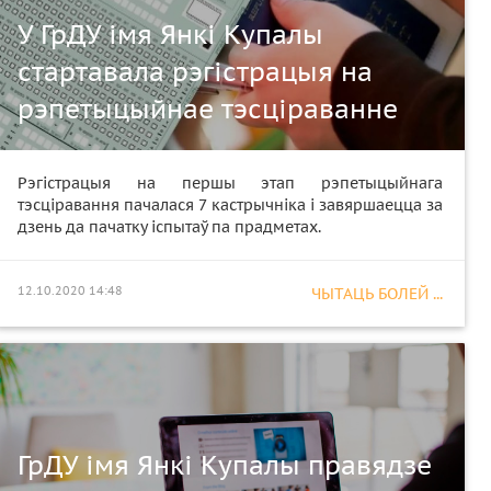
У ГрДУ імя Янкі Купалы
стартавала рэгістрацыя на
рэпетыцыйнае тэсціраванне
Рэгістрацыя на першы этап рэпетыцыйнага
тэсціравання пачалася 7 кастрычніка і завяршаецца за
дзень да пачатку іспытаў па прадметах.
12.10.2020 14:48
ЧЫТАЦЬ БОЛЕЙ ...
ГрДУ імя Янкі Купалы правядзе