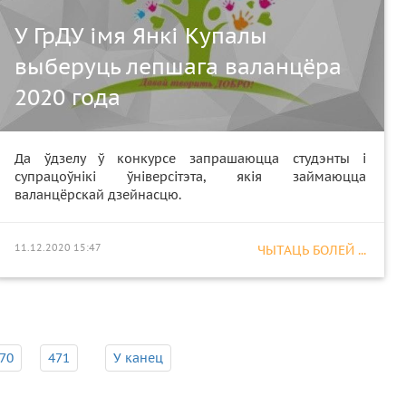
У ГрДУ імя Янкі Купалы
выберуць лепшага валанцёра
2020 года
Да ўдзелу ў конкурсе запрашаюцца студэнты і
супрацоўнікі ўніверсітэта, якія займаюцца
валанцёрскай дзейнасцю.
11.12.2020 15:47
ЧЫТАЦЬ БОЛЕЙ ...
70
471
У канец