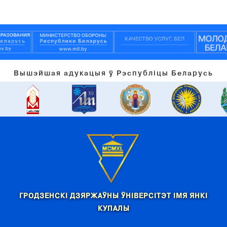
Вышэйшая адукацыя ў Рэспубліцы Беларусь
ГРОДЗЕНСКІ ДЗЯРЖАЎНЫ ЎНІВЕРСІТЭТ ІМЯ ЯНКІ
КУПАЛЫ