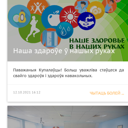
Наша здароўе ў нашых руках
Паважаныя Купалаўцы! Больш уважліва стаўцеся да
свайго здароўя і здароўя навакольных.
12.10.2021 16:12
ЧЫТАЦЬ БОЛЕЙ ...