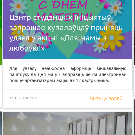
Цэнтр студэнцкіх ініцыятыў
запрашае купалаўцаў прыняць
удзел у акцыі «Для мамы з
любоўю!»
Для ўдзелу неабходна аформіць віншавальную
паштоўку да Дня маці і адправіць яе па электроннай
пошце арганізатарам акцыі да 12 кастрычніка.
13.10.2020 15:31
ЧЫТАЦЬ БОЛЕЙ ...