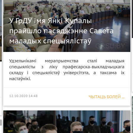
У ГрДУ імя Янкі Купалы
прайшло пасяджэнне Савета
маладых спецыялістаў
Удзельнікамі мерапрыемства сталі маладыя
спецыялісты з ліку прафесарска-выкладчыцкага
складу і спецыялістаў універсітэта, а таксама іх
настаўнікі.
12.10.2020 14:48
ЧЫТАЦЬ БОЛЕЙ ...