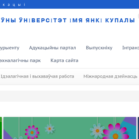
укацыі
ЎНЫ ЎНІВЕРСІТЭТ ІМЯ ЯНКІ КУПАЛЫ
турыенту
Адукацыйны партал
Выпускніку
Інтран
эхналагічны парк
Карта сайта
Ідэалагічная і выхаваўчая работа
Міжнародная дзейнасць