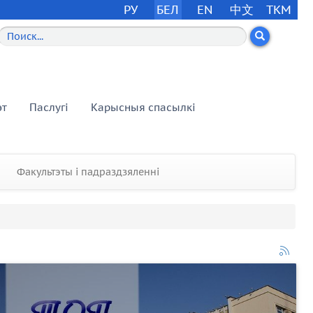
РУ
БЕЛ
EN
中文
TKM
эт
Паслугі
Карысныя спасылкі
Факультэты і падраздзяленні