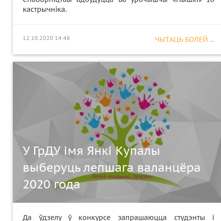
кастрычніка.
12.10.2020 14:48
ЧЫТАЦЬ БОЛЕЙ ...
У ГрДУ імя Янкі Купалы
выберуць лепшага валанцёра
2020 года
Да ўдзелу ў конкурсе запрашаюцца студэнты і