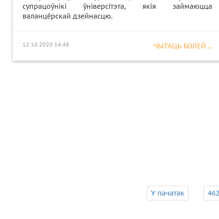
супрацоўнікі ўніверсітэта, якія займаюцца
валанцёрскай дзейнасцю.
12.10.2020 14:48
ЧЫТАЦЬ БОЛЕЙ ...
У пачатак
46