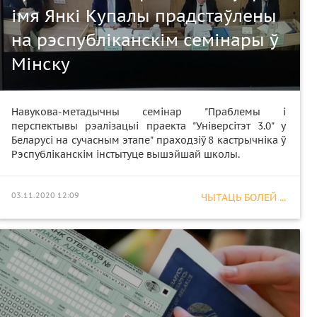
імя Янкі Купалы прадстаўлены
на рэспубліканскім семінары ў
Мінску
Навукова-метадычны семінар "Праблемы і
перспектывы рэалізацыі праекта "Універсітэт 3.0" у
Беларусі на сучасным этапе" праходзіў 8 кастрычніка ў
Рэспубліканскім інстытуце вышэйшай школы.
03.11.2020 12:09
ЧЫТАЦЬ БОЛЕЙ ...