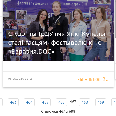
Студэнты ГрДУ імя Янкі Купалы
сталі гасцямі фестывалю кіно
«Евразия.DOC»
06.10.2020 12:15
ЧЫТАЦЬ БОЛЕЙ ...
467
2
463
464
465
466
468
469
4
Старонка 467 з 688