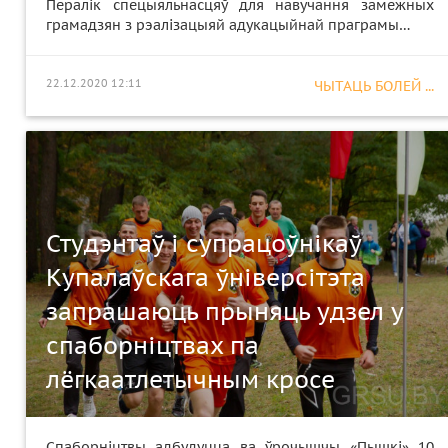
Пералік спецыяльнасцяў для навучання замежных
грамадзян з рэалізацыяй адукацыйнай праграмы…
22.12.2020 12:11
ЧЫТАЦЬ БОЛЕЙ ...
Студэнтаў і супрацоўнікаў
Купалаўскага ўніверсітэта
запрашаюць прыняць удзел у
спаборніцтвах па
лёгкаатлетычным кросе
Спаборніцтвы адбудуцца ва ўрочышчы «Пышкі» 10