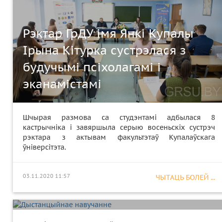
Рэктар ГрДУ імя Янкі Купалы
Ірына Кітурка сустрэлася з
будучымі псіхолагамі і
эканамістамі
Шчырая размова са студэнтамі адбылася 8
кастрычніка і завяршыла серыю восеньскіх сустрэч
рэктара з актывам факультэтаў Купалаўскага
ўніверсітэта.
03.11.2020 11:57
ЧЫТАЦЬ БОЛЕЙ ...
Дыстанцыйнае навучанне