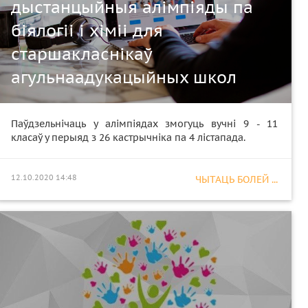
дыстанцыйныя алімпіяды па
біялогіі і хіміі для
старшакласнікаў
агульнаадукацыйных школ
Паўдзельнічаць у алімпіядах змогуць вучні 9 - 11
класаў у перыяд з 26 кастрычніка па 4 лістапада.
12.10.2020 14:48
ЧЫТАЦЬ БОЛЕЙ ...