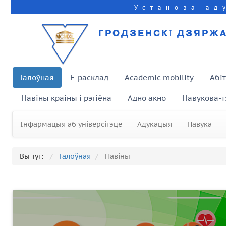
Установа ад
ГРОДЗЕНСКІ ДЗЯРЖА
Галоўная
E-расклад
Academic mobility
Абі
Навіны краіны і рэгіёна
Адно акно
Навукова-т
Інфармацыя аб універсітэце
Адукацыя
Навука
Вы тут:
Галоўная
Навіны