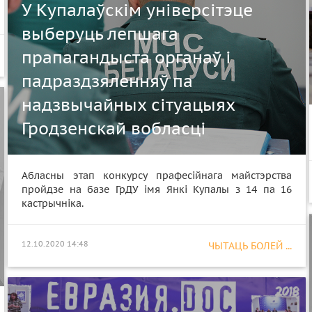
У Купалаўскім універсітэце
выберуць лепшага
прапагандыста органаў і
падраздзяленняў па
надзвычайных сітуацыях
Гродзенскай вобласці
Абласны этап конкурсу прафесійнага майстэрства
пройдзе на базе ГрДУ імя Янкі Купалы з 14 па 16
кастрычніка.
12.10.2020 14:48
ЧЫТАЦЬ БОЛЕЙ ...