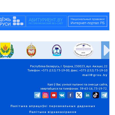
Рэспубліка Беларусь, г. Гродна, 230023, вул. Ажэшкі, 22
Тэлефон: +375 (152) 73-19-00, факс: +375 (152) 73-19-10
mail@grsu.by
Калі ў Вас узніклі пытанні па змесце сайта,
звяртайцеся па тэлефонах: 39-63-16, 73-19-72.
Палітыка апрацоўкі персанальных дадзеных
Палітыка відэаназірання