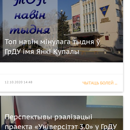
Топ навін мінулага тыдня ў
ГрДУ імя Янкі Купалы
12.10.2020 14:48
ЧЫТАЦЬ БОЛЕЙ ...
Перспектывы рэалізацыі
праекта «Універсітэт 3.0» у ГрДУ