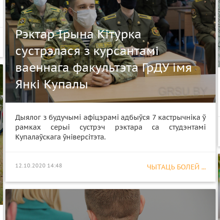
Рэктар Ірына Кітурка
сустрэлася з курсантамі
ваеннага факультэта ГрДУ імя
Янкі Купалы
Дыялог з будучымі афіцэрамі адбыўся 7 кастрычніка ў
рамках серыі сустрэч рэктара са студэнтамі
Купалаўскага ўніверсітэта.
12.10.2020 14:48
ЧЫТАЦЬ БОЛЕЙ ...