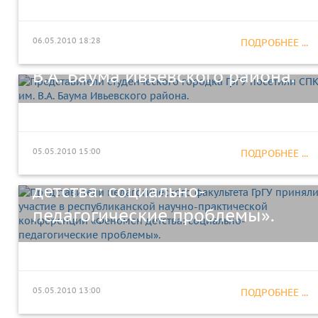
Представители студенческого
06.05.2010 18:28
ПОДРОБНЕЕ ...
городка ГрГУ посетили СПК им.
Представители педагогического
В.А. Баума Ивьевского района.
факультета ГрГУ приняли
участие в республиканской
научно-практической
05.05.2010 15:00
ПОДРОБНЕЕ ...
конференции «Феномен
детства: социально-
педагогические проблемы».
В ГрГУ имени Янки Купалы 4-5
На юридическом факультете
мая 2010 г. состоится
05.05.2010 13:00
ПОДРОБНЕЕ ...
ГрГУ прошел конкурс
Международная научно-