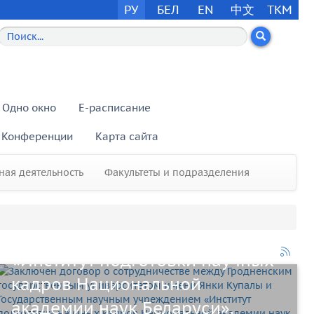
РУ
БЕЛ
EN
中文
TKM
Одно окно
E-расписание
Заключен договор о
Конференции
Карта сайта
сотрудничестве между
Гродненским государственным
ая деятельность
Факультеты и подразделения
университетом имени Янки
Купалы и Государственным
научным учреждением
«Институт подготовки научных
Студентка педагогического
кадров Национальной
факультета ГрГУ Екатерина
академии наук Беларуси».