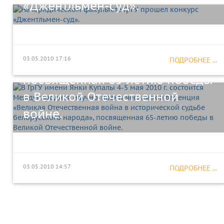
«Джентльмен-суд».
практическая конференция
«Великая Отечественная война
в исторической судьбе
03.05.2010 17:16
белорусского народа»,
ПОДРОБНЕЕ ...
посвященная 65-летию победы
в Великой Отечественной
войне.
03.05.2010 14:57
ПОДРОБНЕЕ ...