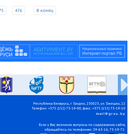
75
476
В конец
Республика Беларусь, г. Гродно, 230023, ул. Ожешко, 22
Телефон: +375 (152) 73-19-00, факс: +375 (152) 73-19-10
mail@grsu.by
Если у Вас возникли вопросы по содержанию сайта,
обращайтесь по телефонам: 39-63-16, 73-19-72.