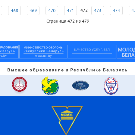
472
468
469
470
471
473
474
4
Страница 472 из 479
Высшее образование в Республике Беларусь