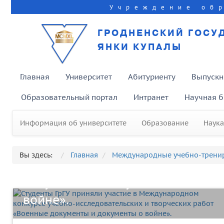
Учреждение об
ГРОДНЕНСКИЙ ГОСУ
ЯНКИ КУПАЛЫ
Главная
Университет
Абитуриенту
Выпускн
Образовательный портал
Интранет
Научная б
Студенты ГрГУ приняли участие
Информация об университете
Образование
Наука
в Международном конкурсе
учебно-исследовательских и
Вы здесь:
Главная
Международные учебно-трени
творческих работ «Военные
документы и документы о
войне».