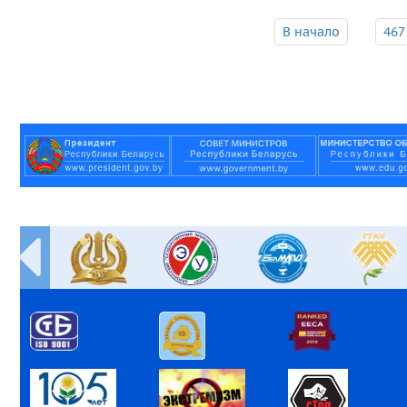
В начало
467