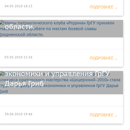
в автопробеге по местам
04.05.2010 18:13
ПОДРОБНЕЕ ...
боевой славы Гродненской
Победителем регионального
области.
тура Международного
конкурса ораторского
мастерства «Цицероний-2010»
03.05.2010 15:26
ПОДРОБНЕЕ ...
стала студентка факультета
экономики и управления ГрГУ
Дарья Гриб
30.04.2010 19:46
ПОДРОБНЕЕ ...