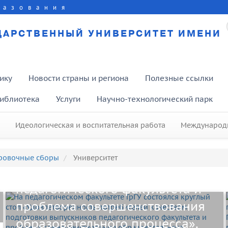
разования
ДАРСТВЕННЫЙ УНИВЕРСИТЕТ ИМЕНИ
ику
Новости страны и региона
Полезные ссылки
иблиотека
Услуги
Научно-технологический парк
На педагогическом факультете
ГрГУ состоялся круглый стол
Идеологическая и воспитательная работа
Международн
«Удовлетворенность
потребителей качеством
ровочные сборы
Университет
подготовки выпускников
Представители юридического
педагогического факультета и
факультета ГрГУ Александра
проблема совершенствования
Вартанова и Екатерина Дубай
образовательного процесса».