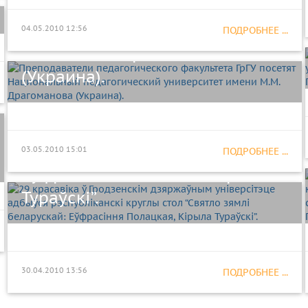
ГрГУ посетят Национальный
педагогический университет
04.05.2010 12:56
ПОДРОБНЕЕ ...
имени М.М. Драгоманова
(Украина).
29 красавіка ў Гродзенскім
дзяржаўным універсітэце
адбыўся рэспубліканскі круглы
стол “Святло зямлі беларускай:
03.05.2010 15:01
ПОДРОБНЕЕ ...
Еўфрасіння Полацкая, Кірыла
Тураўскі”.
30.04.2010 13:56
ПОДРОБНЕЕ ...