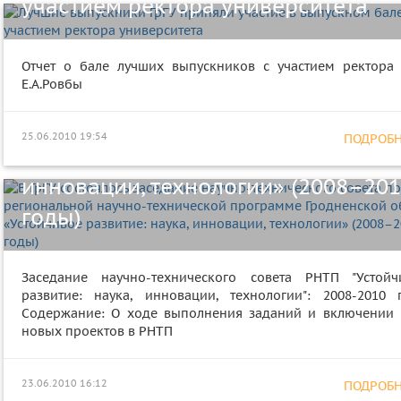
участием ректора университета
В ГрГУ состоялось заседание научн
технического совета по
Отчет о бале лучших выпускников с участием ректора 
Е.А.Ровбы
региональной научно-технической
программе Гродненской области
25.06.2010 19:54
ПОДРОБНЕ
«Устойчивое развитие: наука,
инновации, технологии» (2008–20
годы)
Заседание научно-технического совета РНТП "Устойч
развитие: наука, инновации, технологии": 2008-2010 
Содержание: О ходе выполнения заданий и включении 
новых проектов в РНТП
ГрГУ посетила делегация
Дубненского филиала Открытого
23.06.2010 16:12
ПОДРОБНЕ
международного университета