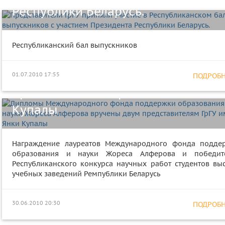
Республики Беларусь.
Дипломы Международного фонда
Республиканский бал выпускников
поддержки образования и науки
Жореса Алферова вручены двум
01.07.2010 17:55
ПОДРОБНЕ
представителям ГрГУ имени Янки
Купалы
Награждение лауреатов Международного фонда подде
образования и науки Жореса Алферова и победит
Республиканского конкурса научных работ студентов вы
учебных заведений Ремпублики Беларусь
Лучшие выпускники ГрГУ приняли
30.06.2010 20:30
ПОДРОБНЕ
участие в выпускном бале с