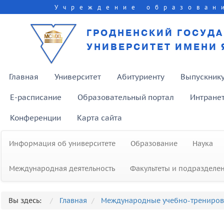
Учреждение образован
ГРОДНЕНСКИЙ ГОСУД
УНИВЕРСИТЕТ ИМЕНИ 
Главная
Университет
Абитуриенту
Выпускник
E-расписание
Образовательный портал
Интране
Конференции
Карта сайта
Информация об университете
Образование
Наука
Международная деятельность
Факультеты и подразделе
Представители ГрГУ приняли участ
в Республиканском бале
Вы здесь:
Главная
Международные учебно-трениро
выпускников с участием Президен