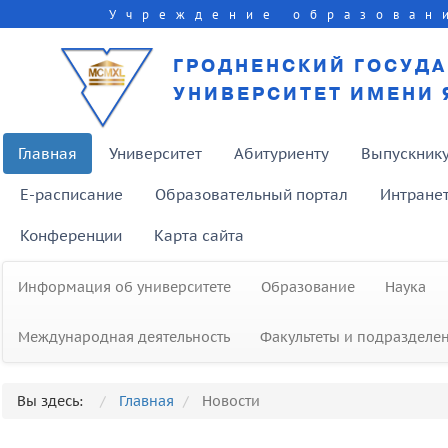
Учреждение образован
ГРОДНЕНСКИЙ ГОСУД
УНИВЕРСИТЕТ ИМЕНИ 
Главная
Университет
Абитуриенту
Выпускник
E-расписание
Образовательный портал
Интране
Конференции
Карта сайта
Информация об университете
Образование
Наука
Международная деятельность
Факультеты и подразделе
Героя Советского Союза Ивана
Даниловича Лебедева с Днем
Вы здесь:
Главная
Новости
защитника Отечества поздравил