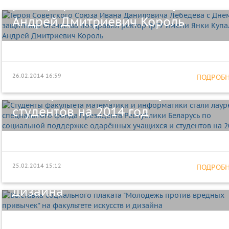
ректор ГрГУ имени Янки Купалы
Андрей Дмитриевич Король
Студенты факультета математики 
информатики стали лауреатами
специального фонда Президента
Республики Беларусь по социальн
26.02.2014 16:59
ПОДРОБНЕ
поддержке одарённых учащихся и
студентов на 2014 год
Выставка социального плаката
"Молодежь против вредных
25.02.2014 15:12
ПОДРОБНЕ
привычек" на факультете искусств
дизайна