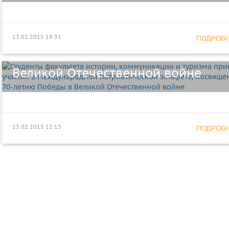
коммуникации и туризма приняли
участие в Международной
патриотической эстафете,
13.02.2015 19:31
ПОДРОБНЕ
посвященной 70-летию Победы в
Великой Отечественной войне
13.02.2015 12:13
ПОДРОБНЕ