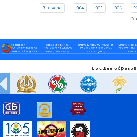
В начало
904
905
906
9
Стр
Высшее образов