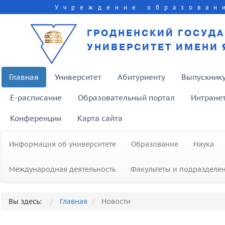
Учреждение образован
ГРОДНЕНСКИЙ ГОСУД
УНИВЕРСИТЕТ ИМЕНИ 
Главная
Университет
Абитуриенту
Выпускник
E-расписание
Образовательный портал
Интране
Конференции
Карта сайта
Информация об университете
Образование
Наука
Международная деятельность
Факультеты и подразделе
Открытие столовой в главном
Вы здесь:
Главная
Новости
корпусе ГрГУ имени Янки Купалы