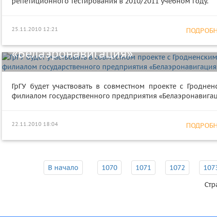
репетиционного тестирования в 2010/2011 учебном году.
ГрГУ будет участвовать в совместн
проекте с Гродненским филиалом
25.11.2010 12:21
ПОДРОБНЕ
государственного предприятия
«Белаэронавигация»
ГрГУ будет участвовать в совместном проекте с Гроднен
филиалом государственного предприятия «Белаэронавига
22.11.2010 18:04
ПОДРОБНЕ
В начало
1070
1071
1072
107
Стр