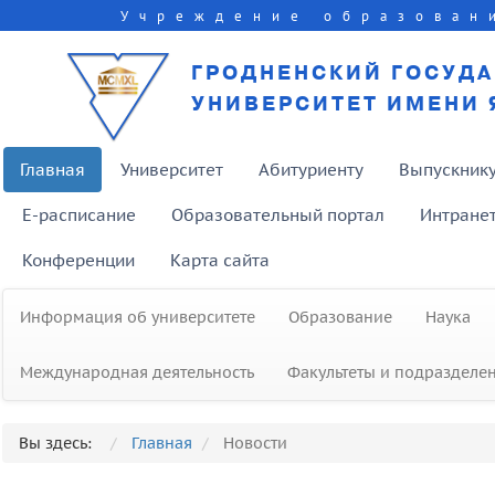
Учреждение образован
ГРОДНЕНСКИЙ ГОСУД
УНИВЕРСИТЕТ ИМЕНИ 
Главная
Университет
Абитуриенту
Выпускник
E-расписание
Образовательный портал
Интране
Конференции
Карта сайта
Информация об университете
Образование
Наука
Международная деятельность
Факультеты и подразделе
Финал Республиканского конкурс
Вы здесь:
Главная
Новости
«Усе разам» пройдет в ГрГУ 1-3