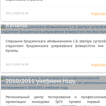
аблвыканкама С.Б. Шапіра сустрэў
са студэнтамі Гродзенскага
29.11.2010 12:30
ПОДРОБНЕ
дзяржаўнага ўніверсітэта імя Янкі
Купалы.
Старшыня Гродзенскага аблвыканкама С.Б. Шапіра сустрэў
студэнтамі Гродзенскага дзяржаўнага ўніверсітэта імя 
Региональный центр тестирования
Купалы.
профессиональной ориентации
молодежи ГрГУ провел первый эта
26.11.2010 14:30
ПОДРОБНЕ
репетиционного тестирования в
2010/2011 учебном году.
Региональный центр тестирования и профессионал
ориентации молодежи ГрГУ провел первый э