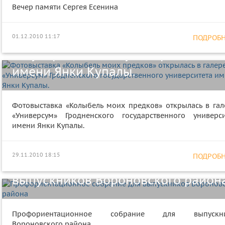
Фотовыставка «Колыбель моих
Вечер памяти Сергея Есенина
предков» открылась в галерее
«Универсум» Гродненского
01.12.2010 11:17
ПОДРОБНЕ
государственного университета
имени Янки Купалы.
Фотовыставка «Колыбель моих предков» открылась в гал
«Универсум» Гродненского государственного универси
имени Янки Купалы.
29.11.2010 18:15
ПОДРОБНЕ
Профориентационное собрание д
выпускников Вороновского район
Старшыня Гродзенскага
Профориентационное собрание для выпускни
Вороновского района