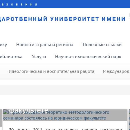
разования
ДАРСТВЕННЫЙ УНИВЕРСИТЕТ ИМЕНИ
ику
Новости страны и региона
Полезные ссылки
иблиотека
Услуги
Научно-технологический парк
Идеологическая и воспитательная работа
Международн
Первое заседание теоретико-
методологического семинара
состоялось на юридическом
факультете
30 марта 2011 года состялось первое заседание