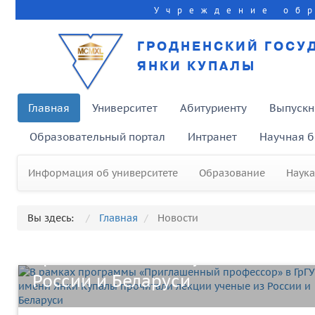
Учреждение об
ГРОДНЕНСКИЙ ГОСУ
ЯНКИ КУПАЛЫ
Главная
Университет
Абитуриенту
Выпускн
Образовательный портал
Интранет
Научная б
Информация об университете
Образование
Наука
В рамках программы
«Приглашенный профессор» в
Вы здесь:
Главная
Новости
ГрГУ имени Янки Купалы
прочитали лекции ученые из
России и Беларуси