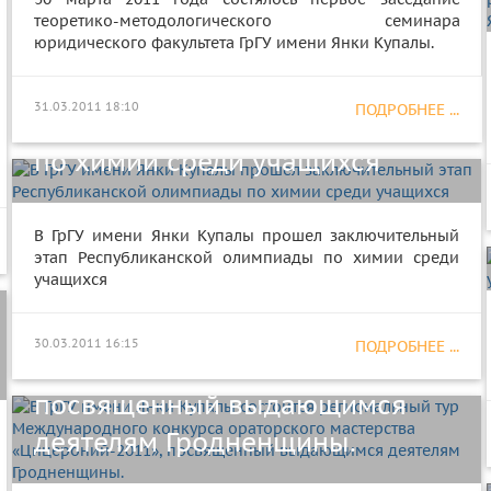
теоретико-методологического семинара
юридического факультета ГрГУ имени Янки Купалы.
В ГрГУ имени Янки Купалы
прошел заключительный этап
31.03.2011 18:10
ПОДРОБНЕЕ ...
Республиканской олимпиады
по химии среди учащихся
В ГрГУ имени Янки Купалы
В ГрГУ имени Янки Купалы прошел заключительный
состоится региональный тур
этап Республиканской олимпиады по химии среди
учащихся
Международного конкурса
ораторского мастерства
30.03.2011 16:15
ПОДРОБНЕЕ ...
«Цицероний-2011»,
посвященный выдающимся
деятелям Гродненщины.