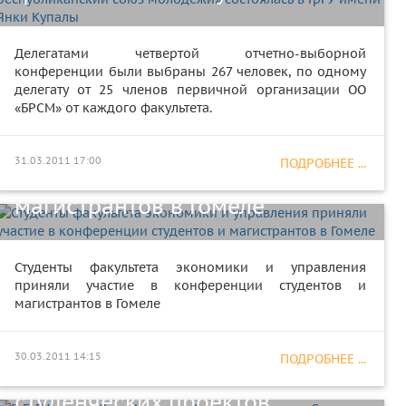
Делегатами четвертой отчетно-выборной
конференции были выбраны 267 человек, по одному
Студенты факультета
делегату от 25 членов первичной организации ОО
«БРСМ» от каждого факультета.
экономики и управления
приняли участие в
31.03.2011 17:00
ПОДРОБНЕЕ ...
конференции студентов и
магистрантов в Гомеле
Студенты факультета экономики и управления
приняли участие в конференции студентов и
магистрантов в Гомеле
В ГрГУ имени Янки Купалы
объявлен конкурс «Студент
30.03.2011 14:15
ПОДРОБНЕЕ ...
года-2011» и конкурс
студенческих проектов