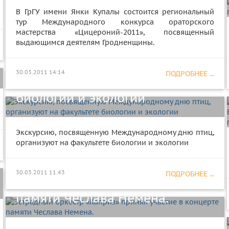
В ГрГУ имени Янки Купалы состоится региональный
тур Международного конкурса ораторского
мастерства «Цицероний-2011», посвященный
выдающимся деятелям Гродненщины.
Экскурсию, посвященную
Международному дню птиц,
30.03.2011 14:14
ПОДРОБНЕЕ ...
организуют на факультете
биологии и экологии
Экскурсию, посвященную Международному дню птиц,
организуют на факультете биологии и экологии
Эстрадный оркестр «Каприз»
30.03.2011 11:43
ПОДРОБНЕЕ ...
принял участие в концерте
памяти Чеслава Немена.