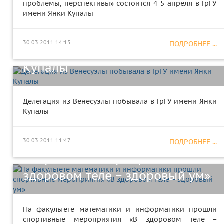
проблемы, перспективы» состоится 4-5 апреля в ГрГУ
имени Янки Купалы
Делегация из Венесуэлы
30.03.2011 14:15
ПОДРОБНЕЕ ...
побывала в ГрГУ имени Янки
Купалы
Делегация из Венесуэлы побывала в ГрГУ имени Янки
Купалы
На факультете математики и
информатики прошли
30.03.2011 11:47
ПОДРОБНЕЕ ...
спортивные мероприятия «В
здоровом теле − здоровый ум»
На факультете математики и информатики прошли
спортивные мероприятия «В здоровом теле −