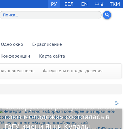
РУ
БЕЛ
EN
中文
TKM
Одно окно
E-расписание
Конференции
Карта сайта
Четвертая отчетно-выборная
конференция первичной
ая деятельность
Факультеты и подразделения
организации с правами
районного комитета
Общественного объединения
«Белорусский республиканский
союз молодежи» состоялась в
ГрГУ имени Янки Купалы