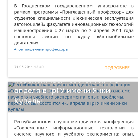
В Гродненском государственном университете в
рамках программы «Приглашенный профессор» для
Республиканская научно-
студентов специальности «Техническая эксплуатация
автомобилей» факультета инновационных технологий
методическая конференция
машиностроения с 27 марта по 2 апреля 2011 года
«Современные
состоятся лекции по курсу «Автомобильные
двигатели»
информационные технологии в
#приглашенные профессора
системе научного и учебного
31.03.2011 18:40
эксперимента: опыт, проблемы,
ПОДРОБНЕЕ ...
перспективы» состоится 4-5
апреля в ГрГУ имени Янки
Купалы
Республиканская научно-методическая конференция
«Современные информационные технологии в
системе научного и учебного эксперимента: опыт,