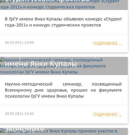
В ГрГУ имени Янки Купалы объявлен конкурс «Студент
Научно-методический семинар,
года-2011» и конкурс студенческих проектов
посвященный Всемирному дню
здоровья, прошел на
30.03.2011 12:00
ПОДРОБНЕЕ ...
факультете психологии ГрГУ
имени Янки Купалы
Научно-методический семинар, посвященный
Студенты ГрГУ имени Янки
Всемирному дню здоровья, прошел на факультете
психологии ГрГУ имени Янки Купалы
Купалы приняли участие в
Олимпиаде KSE по
29.03.2011 15:42
ПОДРОБНЕЕ ...
количественным методам в
экономике.