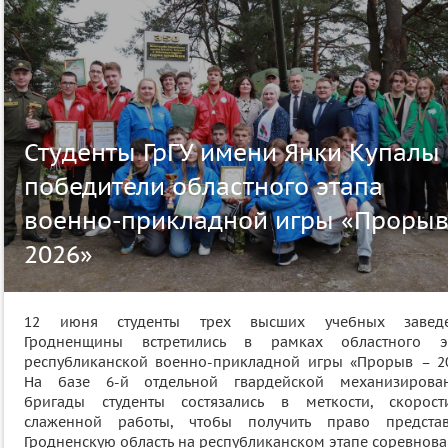
Студенты ГрГУ имени Янки Купалы
победители областного этапа
военно-прикладной игры «Прорыв
2026»
12 июня студенты трех высших учебных завед
Гродненщины встретились в рамках областного э
республиканской военно‑прикладной игры «Прорыв – 20
На базе 6-й отдельной гвардейской механизирова
бригады студенты состязались в меткости, скорос
слаженной работы, чтобы получить право представ
Гродненскую область на республиканском этапе соревнова