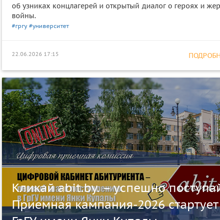
об узниках концлагерей и открытый диалог о героях и же
войны.
#гргу
#университет
22.06.2026 17:15
ПОДРОБНЕ
Кликай abit.by. – успешно поступа
Приемная кампания-2026 стартует