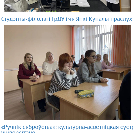
Студэнты-філолагі ГрДУ імя Янкі Купалы праслу
«Ручнік сяброўства»: культурна-асветніцкая сус
універсітэце