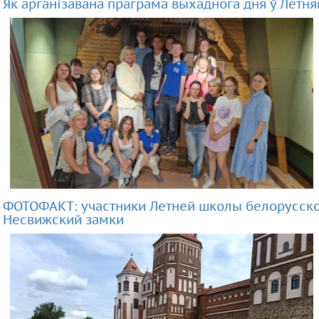
Як арганізавана праграма выхаднога дня ў Летня
ФОТОФАКТ: участники Летней школы белорусског
Несвижский замки