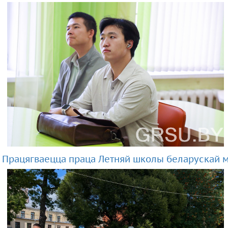
Працягваецца праца Летняй школы беларускай м