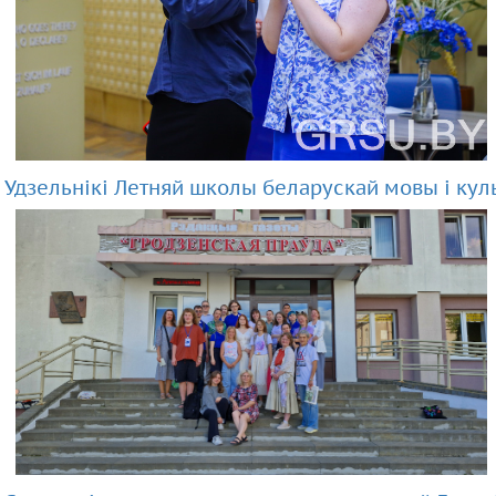
Удзельнікі Летняй школы беларускай мовы і куль