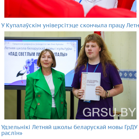
У Купалаўскім універсітэце скончыла працу Лет
Удзельнікі Летняй школы беларускай мовы ГрДУ 
раслін»