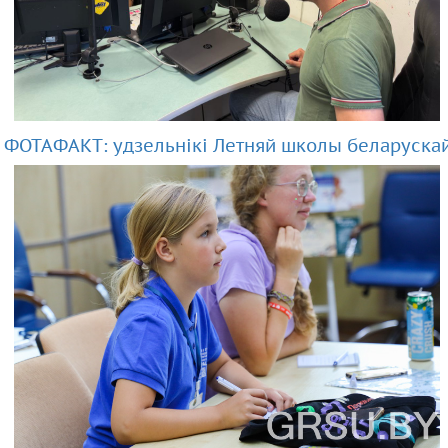
ФОТАФАКТ: удзельнікі Летняй школы беларускай