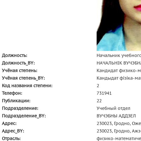
Должность:
Начальник учебног
Должность_BY:
НАЧАЛЬНІК ВУЧЭБН
Учёная степень:
Кандидат физико-м
Учёная степень_BY:
Кандыдат фізіка-м
Код названия степени:
2
Телефон:
731941
Публикации:
22
Подразделение:
Учебный отдел
Подразделение_BY:
ВУЧЭБНЫ АДДЗЕЛ
Адрес:
230023, Гродно, Ож
Адрес_BY:
230023, Гродно, Ажэ
Отрасль:
физико-математиче