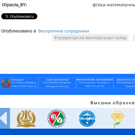
Отрасль_BY:
фізіка-матэматычн
Опубликовано в
Внутренние сотрудники
прафесарска выкладчыцкі склад
Высшее образов