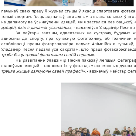
пачынаў сваю працу ў журналістыцы ў якасці спартовага фотака
толькі спортам. Госць адзначыў, што адным з вызначальных ў яго
на дапамогу ва ўсынаўленні дзяцей, якія засталіся без бацькоў.
дзяцей, якіх я дапамог усынавіць»
, - падзяліўся Уладзімір Песня 
За паўтары гадзіны, адведзеных на сустрэчу, будучыя жу
адносіны да спорту, пра сучасную фотатэхніку, аб тэхнічнай
асаблівасці працы фотарэпарцёра падчас Алімпійскіх гульняў
Уладзімір Песня падзяліўся сакрэтам, што праца фотакарэспандэ
трэба быць трошкі фанатыкам сваёй справы».
На развітанне Уладзімір Песня паказаў лепшыя фатаграф
станоўчых эмоцый - так шмат іх у фотаздымках моцных духам а
трэцяе жыццё дзякуючы сваёй прафесіі»
, - адзначыў майстар фата