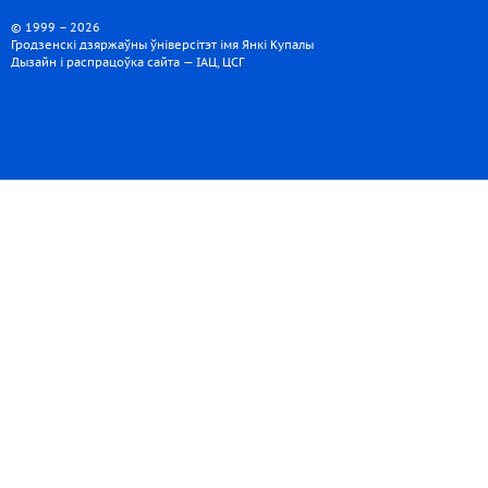
© 1999 – 2026
Гродзенскі дзяржаўны ўніверсітэт імя Янкі Купалы
Дызайн і распрацоўка сайта — ІАЦ, ЦСГ