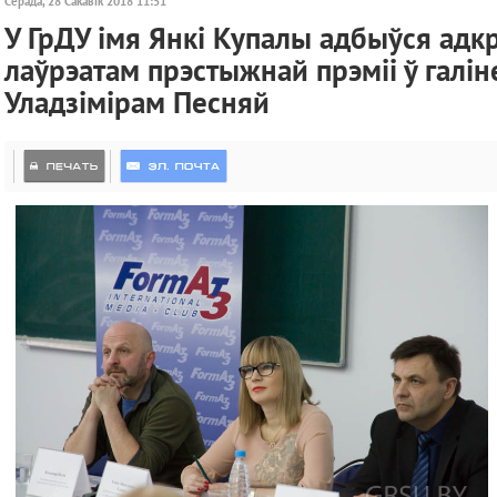
Серада, 28 Сакавік 2018 11:51
У ГрДУ імя Янкі Купалы адбыўся адк
лаўрэатам прэстыжнай прэміі ў галін
Уладзімірам Песняй