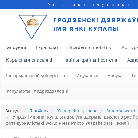
Установа адукацыі
ГРОДЗЕНСКІ ДЗЯРЖАЎ
ІМЯ ЯНКІ КУПАЛЫ
Галоўная
E-расклад
Academic mobility
Абітур
Карысныя спасылкі
Навіны краіны і рэгіёна
Адно
Інфармацыя аб універсітэце
Адукацыя
Навука
Ід
Факультэты і падраздзяленні
Вы тут:
Галоўная
Універсітэт у свеце
Ганаровыя гос
У ГрДУ імя Янкі Купалы адбыўся адкрыты дыялог з расій
фотажурналістыкі World Press Photo Уладзімірам Песняй