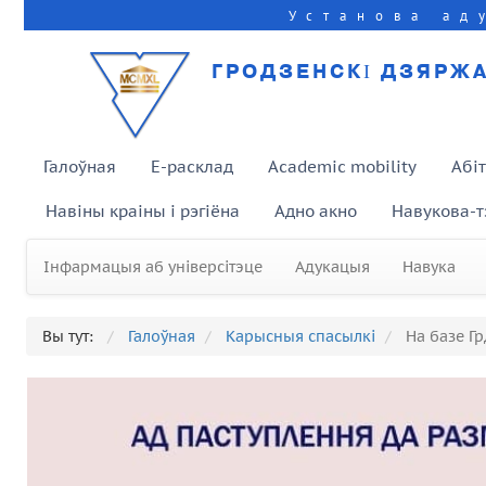
Установа ад
ГРОДЗЕНСКІ ДЗЯРЖА
Галоўная
E-расклад
Academic mobility
Абі
Навіны краіны і рэгіёна
Адно акно
Навукова-т
Інфармацыя аб універсітэце
Адукацыя
Навука
Вы тут:
Галоўная
Карысныя спасылкі
На базе Гр