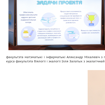
факультэта матэматыкі і інфарматыкі Аляксандр Міхалевіч з п
курса факультэта біялогіі і экалогіі Ілля Залатых з экалагічнай