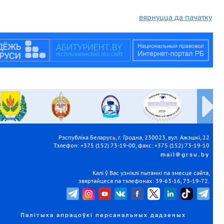
вярнуцца да пачатку
Рэспубліка Беларусь, г. Гродна, 230023, вул. Ажэшкі, 22
Тэлефон: +375 (152) 73-19-00, факс: +375 (152) 73-19-10
mail@grsu.by
Калі ў Вас узніклі пытанні па змесце сайта,
звяртайцеся па тэлефонах: 39-63-16, 73-19-72.
Палітыка апрацоўкі персанальных дадзеных