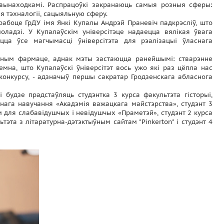
 вынаходкамі. Распрацоўкі закранаюць самыя розныя сферы:
 тэхналогіі, сацыяльную сферу.
абоце ГрДУ імя Янкі Купалы Андрэй Праневіч падкрэсліў, што
ладзі. У Купалаўскім універсітэце надаецца вялікая ўвага
цца ўсе магчымасці ўніверсітэта для рэалізацыі ўласнага
леным фармаце, аднак мэты застаюцца ранейшымі: стварэнне
емна, што Купалаўскі ўніверсітэт вось ужо які раз цёпла нас
конкурсу, - адзначыў першы сакратар Гродзенскага абласнога
і будзе прадстаўляць студэнтка 3 курса факультэта гісторыі,
нага навучання «Акадэмія важацкага майстэрства», студэнт 3
м для слабавідушчых і невідушчых «Праметэй», студэнт 2 курса
эта з літаратурна-дэтэктыўным сайтам "Pinkerton" і студэнт 4