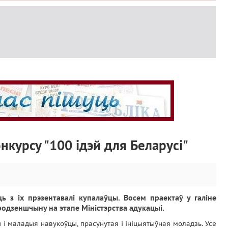
нкурсу "100 ідэй для Беларусі"
ь з іх прэзентавалі купалаўцы. Восем праектаў у галіне
родзеншчыну на этапе Міністэрства адукацыі.
 і маладыя навукоўцы, прасунутая і ініцыятыўная моладзь. Усе