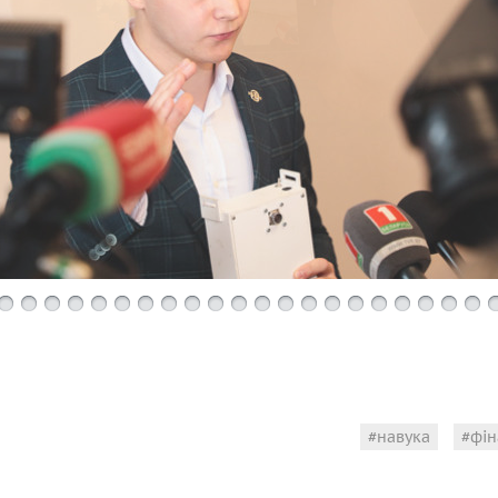
навука
фін