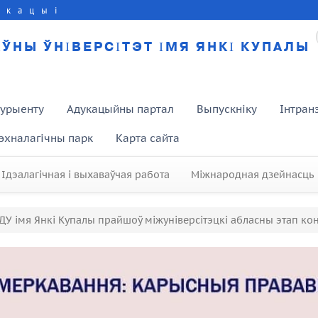
укацыі
ЎНЫ ЎНІВЕРСІТЭТ ІМЯ ЯНКІ КУПАЛЫ
турыенту
Адукацыйны партал
Выпускніку
Інтран
эхналагічны парк
Карта сайта
Ідэалагічная і выхаваўчая работа
Міжнародная дзейнасць
ДУ імя Янкі Купалы прайшоў міжуніверсітэцкі абласны этап конк