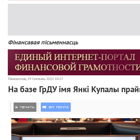
Фінансавая пісьменнасць
Панядзелак, 19 Снежань 2022 10:27
На базе ГрДУ імя Янкі Купалы прай