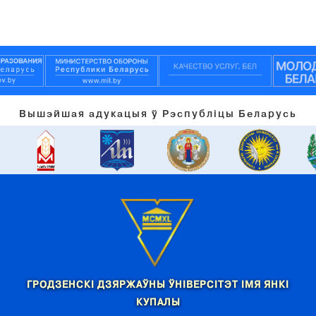
Вышэйшая адукацыя ў Рэспубліцы Беларусь
ГРОДЗЕНСКІ ДЗЯРЖАЎНЫ ЎНІВЕРСІТЭТ ІМЯ ЯНКІ
КУПАЛЫ