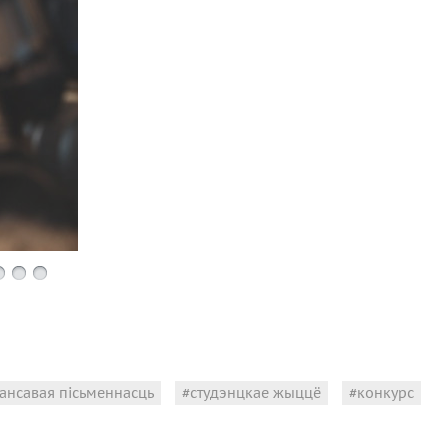
ансавая пісьменнасць
студэнцкае жыццё
конкурс