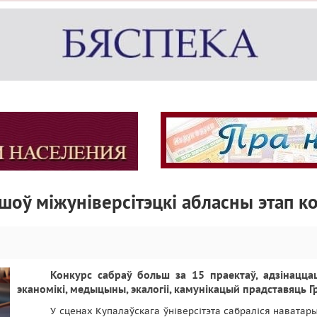
шоў міжуніверсітэцкі абласны этап ко
Конкурс сабраў больш за 15 праектаў, адзінаццац
эканомікі, медыцыны, экалогіі, камунікацый прадставяць Г
У сценах Купалаўскага ўніверсітэта сабраліся наватары