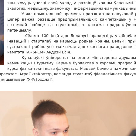
яны хочуць унесці свой уклад у развіццё краіны ўласнымі
экалогію, медыцыну, эканоміку і інфармацыйна-камунікацыйныя
У час прывітальнай прамовы прарэктар па навуковай р
цяпер важна развіццё прадпрымальніцкіх кампетэнцый у мо
сістэмнай рабоце са студэнтамі, а таксама прадастаўляю
патэнцыялу.
- Сёлета 100 ідэй для Беларусі праходзіць у абноў
інавацый і стартапаў на карысць роднай краіны. Вельмі пры
сустракае і робіць усё магчымае для якаснага правядзення 
камітэта ГА «БРСМ» Андрэй Есін.
Купалаўскі ўніверсітэт на этапе Міністэрства адукацы
камунікацыі і турызму Карына Бурлакова з курсамі прафесій
курса фізіка-тэхнічнага факультэта Мацвей Бачко з памочніка
раектам АграОктаКоптэр, каманда студэнтаў філалагічнага факульт
 ініцыятывай "УРА Гродна!".