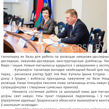
тэхнапарку як базы для работы па развіццю навукова-даследчых
даследчую, навукова-даследчую, канструктарскую дзейнасць. Па
бюро і іншыя. Новыя магчымасці адкрыліся з увядзеннем у эксплу
- Купалаўскі тэхнапарк валодае неабходнай базай для па
парку, - расказала рэктар ГрДУ імя Янкі Купалы Ірына Кітурка. 
дзеці з Гродна і вобласці праходзяць навучанне на базе Нац
развіцця. Наша пляцоўка таксама можа запальваць агонь навукі ў
супрацоўніцтва і стварэння сумесных праектаў.
Менавіта сістэмная работа са школьнай лавы дае магчым
дзіўны свет навукі. Гэты пункт гледжання падзяляюць і ў га
ўпраўлення адукацыі Гродзенскага абласнога выканаўчага камітэт
ў школьным асяроддзі.