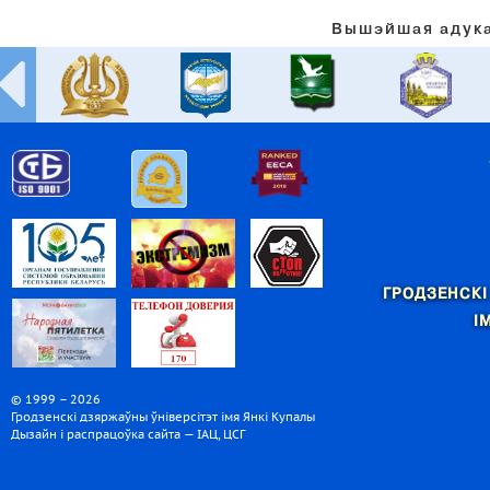
Вышэйшая адука
ГРОДЗЕНСКІ
І
© 1999 – 2026
Гродзенскі дзяржаўны ўніверсітэт імя Янкі Купалы
Дызайн і распрацоўка сайта — ІАЦ, ЦСГ