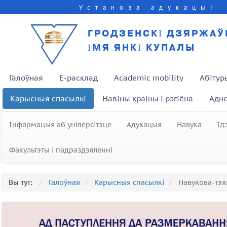
Установа адукацыі
ГРОДЗЕНСКІ ДЗЯРЖАЎ
ІМЯ ЯНКІ КУПАЛЫ
Галоўная
E-расклад
Academic mobility
Абітур
Карысныя спасылкі
Навіны краіны і рэгіёна
Адно
Інфармацыя аб універсітэце
Адукацыя
Навука
Ід
Факультэты і падраздзяленні
Вы тут:
Галоўная
Карысныя спасылкі
Навукова-тэх