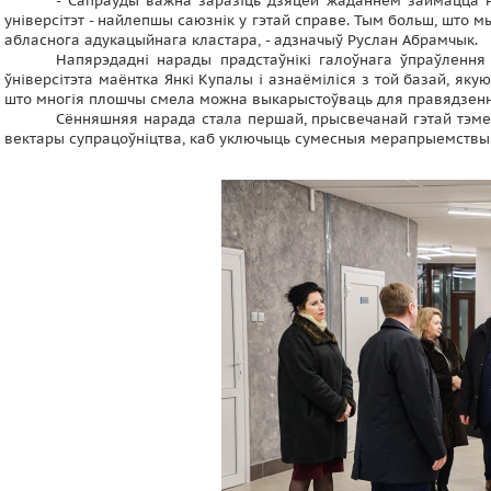
- Сапраўды важна заразіць дзяцей жаданнем займацца н
універсітэт - найлепшы саюзнік у гэтай справе. Тым больш, што 
абласнога адукацыйнага кластара, - адзначыў Руслан Абрамчык.
Напярэдадні нарады прадстаўнікі галоўнага ўпраўлення
ўніверсітэта маёнтка Янкі Купалы і азнаёміліся з той базай, як
што многія плошчы смела можна выкарыстоўваць для правядзен
Сённяшняя нарада стала першай, прысвечанай гэтай тэме.
вектары супрацоўніцтва, каб уключыць сумесныя мерапрыемствы 