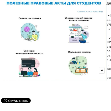
дн
ін
ад
уз
па
п
Ін
ат
па
ра
вы
пл
за
рэ