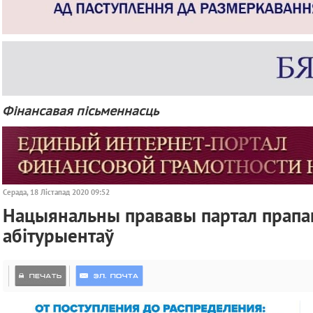
Фінансавая пісьменнасць
Серада, 18 Лістапад 2020 09:52
Нацыянальны прававы партал прапан
абітурыентаў