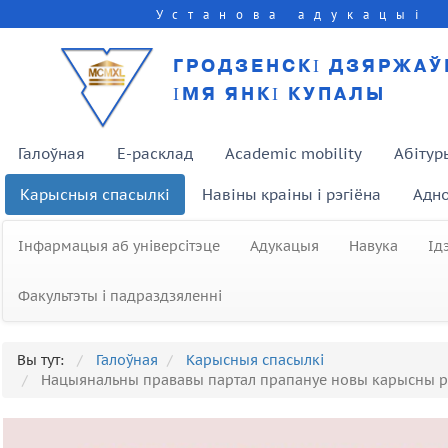
Установа адукацыі
ГРОДЗЕНСКІ ДЗЯРЖАЎ
ІМЯ ЯНКІ КУПАЛЫ
Галоўная
E-расклад
Academic mobility
Абітур
Карысныя спасылкі
Навіны краіны і рэгіёна
Адно
Інфармацыя аб універсітэце
Адукацыя
Навука
Ід
Факультэты і падраздзяленні
Вы тут:
Галоўная
Карысныя спасылкі
Нацыянальны прававы партал прапануе новы карысны рэс