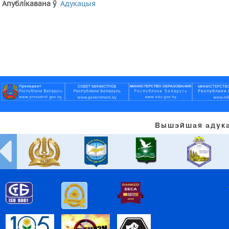
Апублікавана ў
Адукацыя
Вышэйшая адука