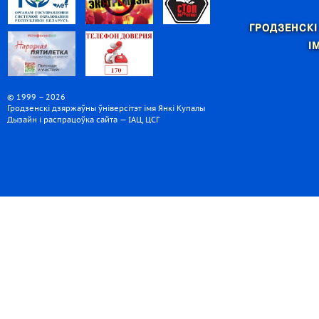
ГРОДЗЕНСКІ
І
© 1999 – 2026
Гродзенскі дзяржаўны ўніверсітэт імя Янкі Купалы
Дызайн і распрацоўка сайта — ІАЦ, ЦСГ