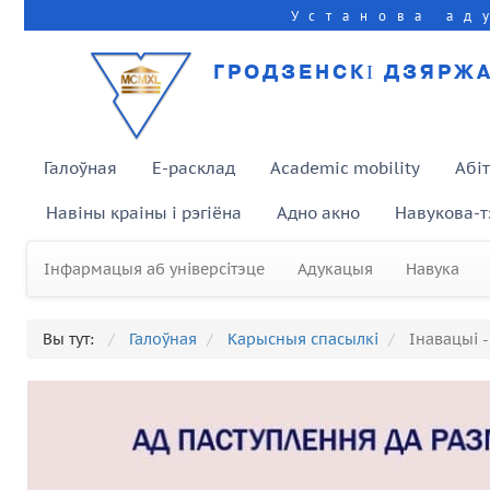
Установа ад
ГРОДЗЕНСКІ ДЗЯРЖА
Галоўная
E-расклад
Academic mobility
Абі
Навіны краіны і рэгіёна
Адно акно
Навукова-т
Інфармацыя аб універсітэце
Адукацыя
Навука
Вы тут:
Галоўная
Карысныя спасылкі
Інавацыі -