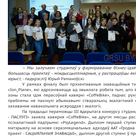
– Мы залучаем студэнтаў у фарміраванне бізнес-ідэй
большасць праектаў - міждысцыплінарныя, у распрацоўцы якіх
юрыст,
- падкрэсліў Юрый Раманоўскі.
У рамках фіналу былі прэзентаваныя інавацыйныя тэ
«Ion_Plane», які адрозніваецца ад звыклага робата тым, што 
зоны стала ідэя перасоўнай кавярні «CoffeBikе», падчас рух
праблемы не пакінулі абыякавымі стваральніц экалагічнай 
захаванне навакольнага асяроддзя і экалогіі.
Па традыцыі пераможцы III Адкрытага конкурсу студэнц
- ПАСЛУГІ» заняла кавярня «CoffeBikе», на другім месцы ра
псіхалагічнай падтрымкі «PsyLegend». Дыплом першай ступен
матэрыялу на аснове серазмяшчальных адходаў ААТ «Гродна А
праект - САЦЫЯЛЬНЫЯ ІНАВАЦЫІ», дыплом другой ступені ў пр