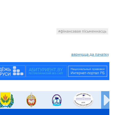
фінансавая пісьменнасць
вярнуцца да пачатку