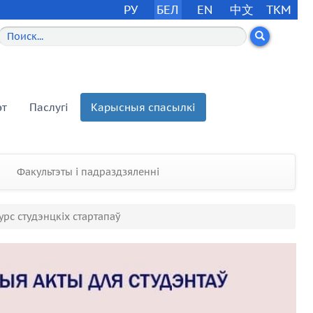
РУ
БЕЛ
EN
中文
TKM
эт
Паслугі
Карысныя спасылкі
Факультэты і падраздзяленні
урс студэнцкіх стартапаў