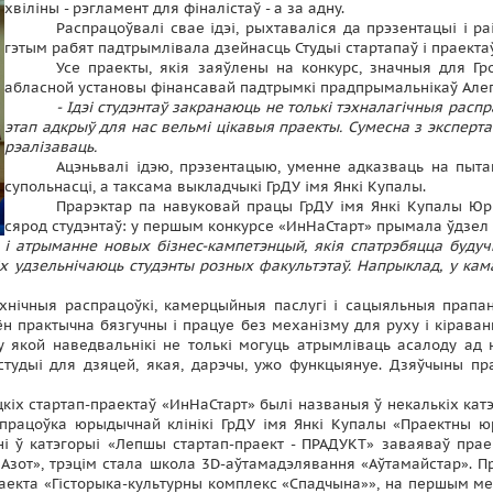
хвіліны - рэгламент для фіналістаў - а за адну.
Распрацоўвалі свае ідэі, рыхтаваліся да прэзентацыі і ра
гэтым рабят падтрымлівала дзейнасць Студыі стартапаў і праектаў
Усе праекты, якія заяўлены на конкурс, значныя для Гр
абласной установы фінансавай падтрымкі прадпрымальнікаў Але
- Ідэі студэнтаў закранаюць не толькі тэхналагічныя расп
этап адкрыў для нас вельмі цікавыя праекты. Сумесна з эксперта
рэалізаваць.
Ацэньвалі ідэю, прэзентацыю, уменне адказваць на пытан
супольнасці, а таксама выкладчыкі ГрДУ імя Янкі Купалы.
Прарэктар па навуковай працы ГрДУ імя Янкі Купалы Юр
сярод студэнтаў: у першым конкурсе «ИнНаСтарт» прымала ўдзел ка
 і атрыманне новых бізнес-кампетэнцый, якія спатрэбяцца буду
 удзельнічаюць студэнты розных факультэтаў. Напрыклад, у каман
хнічныя распрацоўкі, камерцыйныя паслугі і сацыяльныя прапа
ён практычна бязгучны і працуе без механізму для руху і кіраван
у якой наведвальнікі не толькі могуць атрымліваць асалоду ад 
студыі для дзяцей, якая, дарэчы, ужо функцыянуе. Дзяўчыны п
кіх стартап-праектаў «ИнНаСтарт» былі названыя ў некалькіх кат
спрацоўка юрыдычнай клінікі ГрДУ імя Янкі Купалы «Праектны ю
і ў катэгорыі «Лепшы стартап-праект - ПРАДУКТ» заваяваў прае
зот», трэцім стала школа 3D-аўтамадэлявання «Аўтамайстар». Пр
аекта «Гісторыка-культурны комплекс «Спадчына»», на першым ме