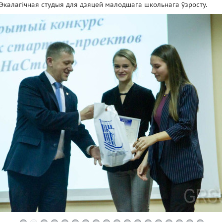
Экалагічная студыя для дзяцей малодшага школьнага ўзросту.