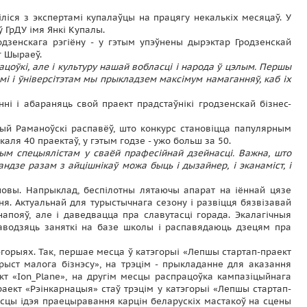
іліся з экспертамі купалаўцы на працягу некалькіх месяцаў. У
 ГрДУ імя Янкі Купалы.
одзенскага рэгіёну - у гэтым упэўнены дырэктар Гродзенскай
г Шыраеў.
рацоўкі, але і культуру нашай вобласці і народа ў цэлым. Першы
мі і ўніверсітэтам мы прыкладзем максімум намаганняў, каб іх
ні і абараняць свой праект прадстаўнікі гродзенскай бізнес-
ый Раманоўскі распавёў, што конкурс становіцца папулярным
ля 40 праектаў, у гэтым годзе - ужо больш за 50.
чым спецыялістам у сваёй прафесійнай дзейнасці. Важна, што
дзе разам з айцішнікаў можа быць і дызайнер, і эканаміст, і
новы. Напрыклад, беспілотны лятаючы апарат на іённай цязе
ня. Актуальнай для турыстычнага сезону і развіцця бязвізавай
напояў, але і даведвацца пра славутасці горада. Экалагічныя
раводзяць заняткі на базе школы і распавядаюць дзецям пра
эгорыях. Так, першае месца ў катэгорыі «Лепшы стартап-праект
рыст малога бізнэсу», на трэцім - прыкладанне для аказання
кт «Ion_Plane», на другім месцы распрацоўка кампазіцыйнага
аект «Рэінкарнацыя» стаў трэцім у катэгорыі «Лепшы стартап-
сцы ідэя праецыравання карцін беларускіх мастакоў на сцены