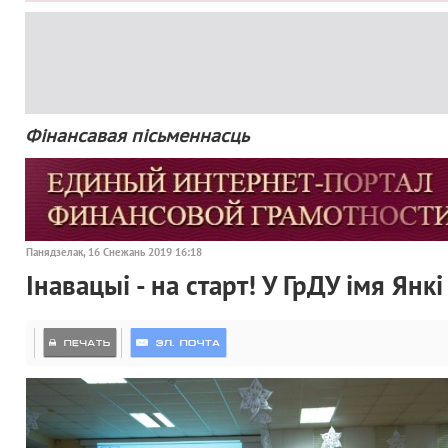
Фінансавая пісьменнасць
Панядзелак, 16 Снежань 2019 16:18
Інавацыі - на старт! У ГрДУ імя Ян