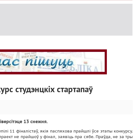
курс студэнцкіх стартапаў
іверсітэце 13 снежня.
упілі 11 фіналістаў, якія паспяхова прайшлі ўсе этапы конкурсу.
раект не прайшоў у фінал, заявіць пра сябе. Праўда, не за тры