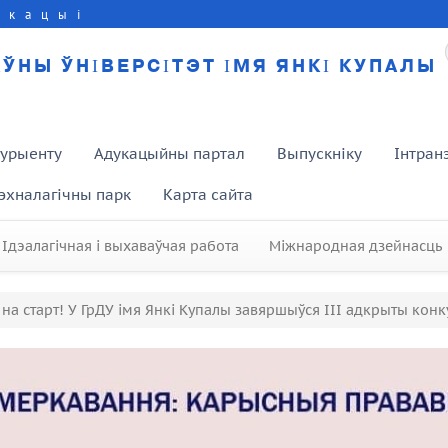
укацыі
ЎНЫ ЎНІВЕРСІТЭТ ІМЯ ЯНКІ КУПАЛЫ
турыенту
Адукацыйны партал
Выпускніку
Інтран
эхналагічны парк
Карта сайта
Ідэалагічная і выхаваўчая работа
Міжнародная дзейнасць
 на старт! У ГрДУ імя Янкі Купалы завяршыўся III адкрыты конк