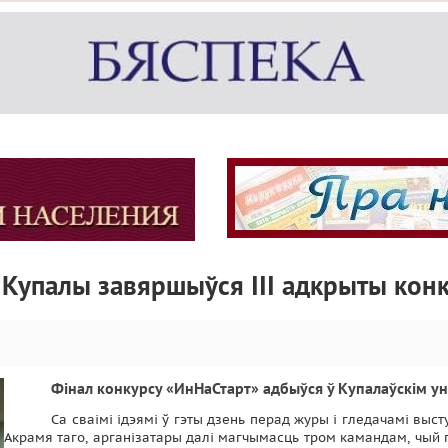
кі Купалы завяршыўся III адкрыты кон
Фінал конкурсу «ИнНаСтарт» адбыўся ў Купалаўскім ун
Са сваімі ідэямі ў гэты дзень перад журы і гледачамі выст
Акрамя таго, арганізатары далі магчымасць тром камандам, чый п