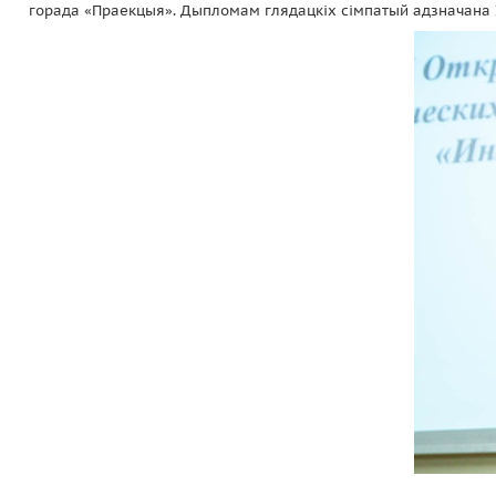
горада «Праекцыя». Дыпломам глядацкіх сімпатый адзначана 