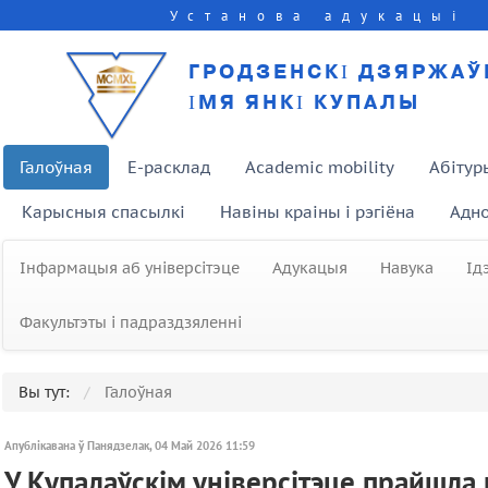
Установа адукацыі
ГРОДЗЕНСКІ ДЗЯРЖАЎ
ІМЯ ЯНКІ КУПАЛЫ
Галоўная
E-расклад
Academic mobility
Абітур
Карысныя спасылкі
Навіны краіны і рэгіёна
Адно
Інфармацыя аб універсітэце
Адукацыя
Навука
Ід
Факультэты і падраздзяленні
Вы тут:
Галоўная
Апублікавана ў Панядзелак, 04 Май 2026 11:59
У Купалаўскім універсітэце прайшл