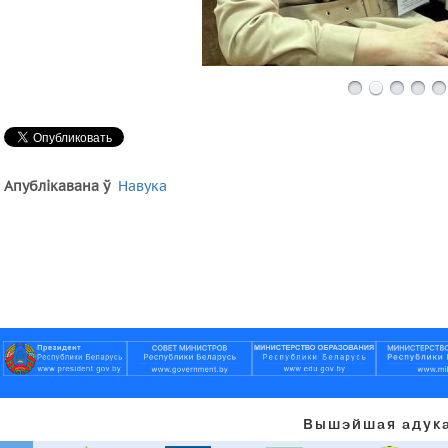
Апублікавана ў
Навука
Вышэйшая адука