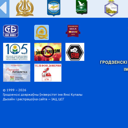
ГРОДЗЕНСКІ
І
© 1999 – 2026
Гродзенскі дзяржаўны ўніверсітэт імя Янкі Купалы
Дызайн і распрацоўка сайта — ІАЦ, ЦСГ