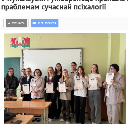
праблемам сучаснай псіхалогіі