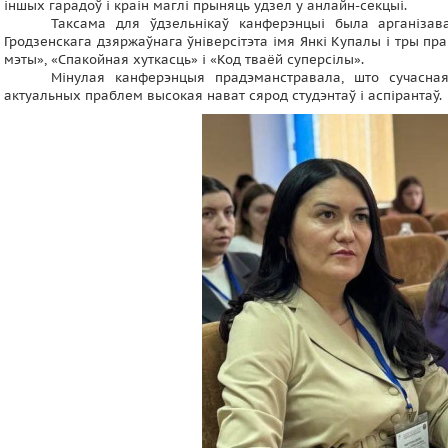
іншых гарадоў і краін маглі прыняць удзел у анлайн-секцыі.
Таксама для ўдзельнікаў канферэнцыі была арганізава
Гродзенскага дзяржаўнага ўніверсітэта імя Янкі Купалы і тры пра
мэты», «Спакойная хуткасць» і «Код тваёй суперсілы».
Мінулая канферэнцыя прадэманстравала, што сучасная
актуальных праблем высокая нават сярод студэнтаў і аспірантаў.