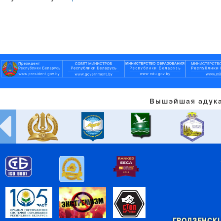
Вышэйшая адука