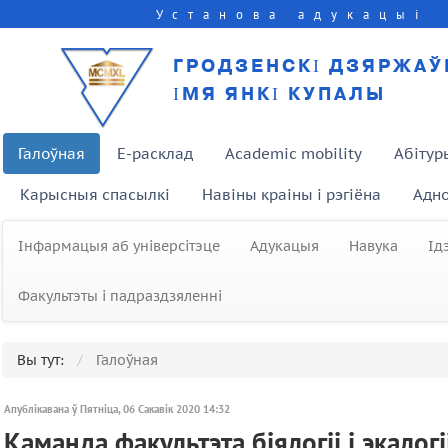
Установа адукацыі
ГРОДЗЕНСКІ ДЗЯРЖАЎ
ІМЯ ЯНКІ КУПАЛЫ
Галоўная
E-расклад
Academic mobility
Абітур
Карысныя спасылкі
Навіны краіны і рэгіёна
Адно
Інфармацыя аб універсітэце
Адукацыя
Навука
Ід
Факультэты і падраздзяленні
Вы тут:
Галоўная
Апублікавана ў Пятніца, 06 Сакавік 2020 14:32
Каманда факультэта біялогіі і экалог