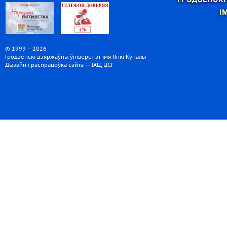
ГРОДЗЕНСКІ
І
© 1999 – 2026
Гродзенскі дзяржаўны ўніверсітэт імя Янкі Купалы
Дызайн і распрацоўка сайта — ІАЦ, ЦСГ