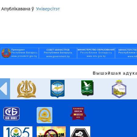
Апублікавана ў
Універсітэт
Вышэйшая адука