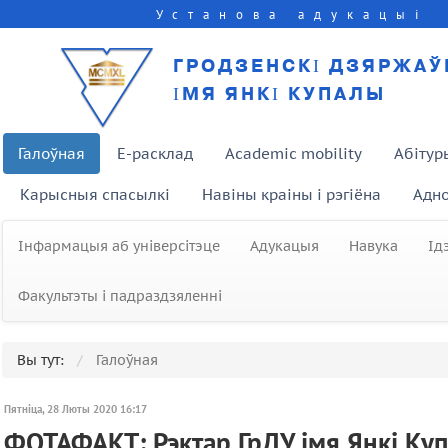
Установа адукацыі
ГРОДЗЕНСКІ ДЗЯРЖАЎ
ІМЯ ЯНКІ КУПАЛЫ
Галоўная
E-расклад
Academic mobility
Абітур
Карысныя спасылкі
Навіны краіны і рэгіёна
Адно
Інфармацыя аб універсітэце
Адукацыя
Навука
Ід
Факультэты і падраздзяленні
Вы тут:
Галоўная
Пятніца, 28 Люты 2020 16:17
ФОТАФАКТ: Рэктар ГрДУ імя Янкі Ку