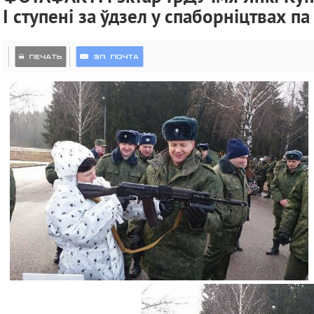
I ступені за ўдзел у спаборніцтвах па