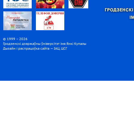
ГРОДЗЕНСКІ
І
© 1999 – 2026
Гродзенскі дзяржаўны ўніверсітэт імя Янкі Купалы
Дызайн і распрацоўка сайта — ІАЦ, ЦСГ