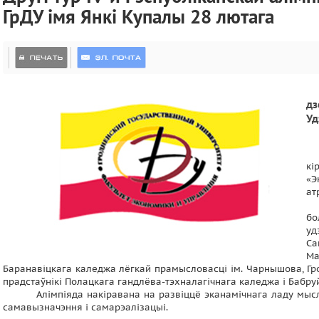
ГрДУ імя Янкі Купалы 28 лютага
дз
Уд
кі
«Э
ат
бо
уд
Са
Ма
Баранавіцкага каледжа лёгкай прамысловасці ім. Чарнышова, Гро
прадстаўнікі Полацкага гандлёва-тэхналагічнага каледжа і Бабр
Алімпіяда накіравана на развіццё эканамічнага ладу мысл
самавызначэння і самарэалізацыі.