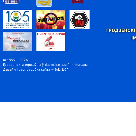
ГРОДЗЕНСКІ
І
© 1999 – 2026
Гродзенскі дзяржаўны ўніверсітэт імя Янкі Купалы
Дызайн і распрацоўка сайта — ІАЦ, ЦСГ