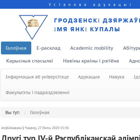
Установа адукацыі
ГРОДЗЕНСКІ ДЗЯРЖАЎ
ІМЯ ЯНКІ КУПАЛЫ
Галоўная
E-расклад
Academic mobility
Абітур
Карысныя спасылкі
Навіны краіны і рэгіёна
Адно
Інфармацыя аб універсітэце
Адукацыя
Навука
Ід
Факультэты і падраздзяленні
Вы тут:
Галоўная
Апублікавана ў Чацвер, 27 Люты 2020 15:34
Другі тур IV-й Рэспубліканскай алі