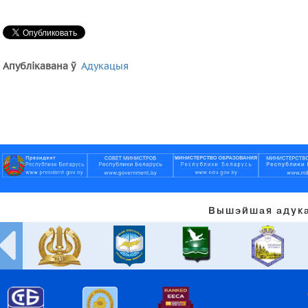
Апублікавана ў
Адукацыя
Вышэйшая адука