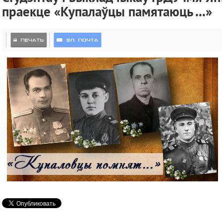
праекце «Купалаўцы памятаюць ...»