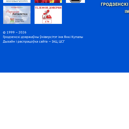
ГРОДЗЕНСКІ
І
© 1999 – 2026
Гродзенскі дзяржаўны ўніверсітэт імя Янкі Купалы
Дызайн і распрацоўка сайта — ІАЦ, ЦСГ