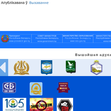
Апублікавана ў
Выхаванне
Вышэйшая адука