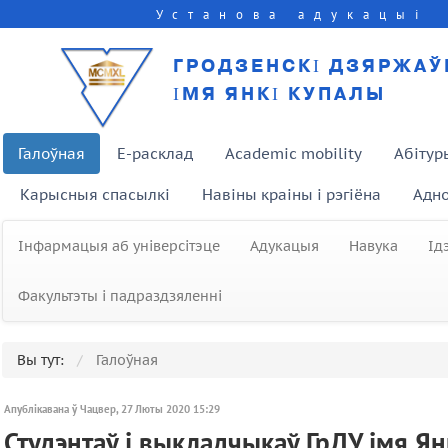
Установа адукацыі
ГРОДЗЕНСКІ ДЗЯРЖАЎ
ІМЯ ЯНКІ КУПАЛЫ
Галоўная
E-расклад
Academic mobility
Абітур
Карысныя спасылкі
Навіны краіны і рэгіёна
Адно
Інфармацыя аб універсітэце
Адукацыя
Навука
Ід
Факультэты і падраздзяленні
Вы тут:
Галоўная
Апублікавана ў Чацвер, 27 Люты 2020 15:29
Студэнтаў і выкладчыкаў ГрДУ імя Я