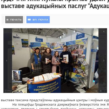
выставе адукацыйных паслуг "Адукац
выставе таксама прадстаўлены адукацыйныя цэнтры і моўныя кур
На пляцоўцы Гродзенскага дзяржаўнага ўніверсітэта імя Я
навуковую, творчую і спартыўную дзейнасць установы, атрым