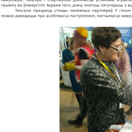
прыёму ва ўніверсітэт. Акрамя таго, дзеці змогуць пагутарыць з в
Таксама працуюць стэнды замежных партнёраў. У гэтым го
можна даведацца пра асаблівасці паступлення, магчымасці навуч