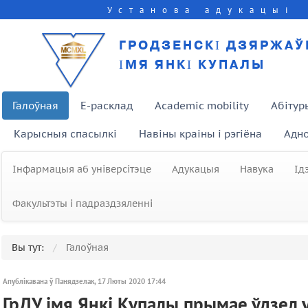
Установа адукацыі
ГРОДЗЕНСКІ ДЗЯРЖАЎ
ІМЯ ЯНКІ КУПАЛЫ
Галоўная
E-расклад
Academic mobility
Абітур
Карысныя спасылкі
Навіны краіны і рэгіёна
Адно
Інфармацыя аб універсітэце
Адукацыя
Навука
Ід
Факультэты і падраздзяленні
Вы тут:
Галоўная
Апублікавана ў Панядзелак, 17 Люты 2020 17:44
ГрДУ імя Янкі Купалы прымае ўдзел 