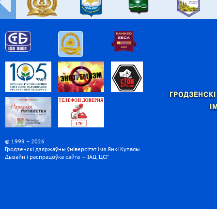
ГРОДЗЕНСКІ
І
© 1999 – 2026
Гродзенскі дзяржаўны ўніверсітэт імя Янкі Купалы
Дызайн і распрацоўка сайта — ІАЦ, ЦСГ