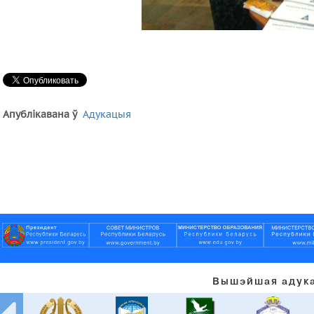
Апублікавана ў
Адукацыя
Вышэйшая адука