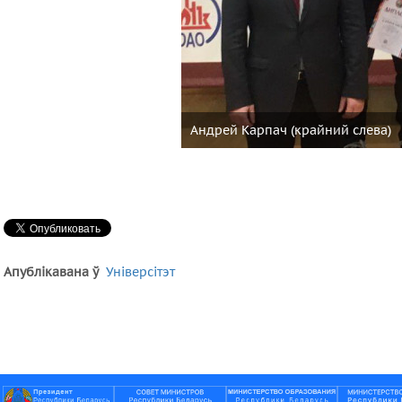
Андрей Карпач (крайний слева)
Апублікавана ў
Універсітэт