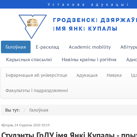
Установа адукацыі
ГРОДЗЕНСКІ ДЗЯРЖАЎ
ІМЯ ЯНКІ КУПАЛЫ
Галоўная
E-расклад
Academic mobility
Абітур
Карысныя спасылкі
Навіны краіны і рэгіёна
Адно
Інфармацыя аб універсітэце
Адукацыя
Навука
Ід
Факультэты і падраздзяленні
Вы тут:
Галоўная
Аўторак, 14 Студзень 2020 10:19
Студэнты ГрДУ імя Янкі Купалы - пр