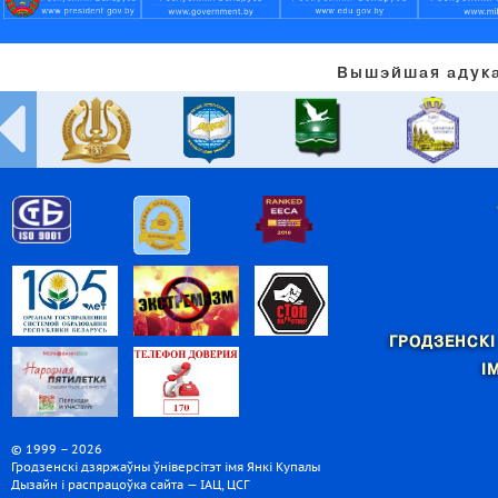
Вышэйшая адука
ГРОДЗЕНСКІ
І
© 1999 – 2026
Гродзенскі дзяржаўны ўніверсітэт імя Янкі Купалы
Дызайн і распрацоўка сайта — ІАЦ, ЦСГ