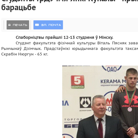
барацьбе
Спаборніцтвы прайшлі 12-13 студзеня ў Мінску.
Студэнт факультэта фізічнай культуры Віталь Пясняк зав
Рынчынаў Дзімчык. Прадстаўнікі юрыдычнага факультэта таксам
Скрабін Нюргун - 65 кг.