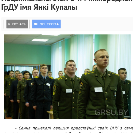
ГрДУ імя Янкі Купалы
-
Сёння прыехалі лепшыя прадстаўнікі сваіх ВНУ з самы