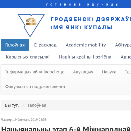
Установа адукацыі
ГРОДЗЕНСКІ ДЗЯРЖАЎ
ІМЯ ЯНКІ КУПАЛЫ
Галоўная
E-расклад
Academic mobility
Абітур
Карысныя спасылкі
Навіны краіны і рэгіёна
Адно
Інфармацыя аб універсітэце
Адукацыя
Навука
Ід
Факультэты і падраздзяленні
Вы тут:
Галоўная
Чацвер, 19 Снежань 2019 08:38
Нацыянальны этап 6-й Міжнароднай а