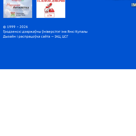
І
© 1999 – 2026
Гродзенскі дзяржаўны ўніверсітэт імя Янкі Купалы
Дызайн і распрацоўка сайта — ІАЦ, ЦСГ