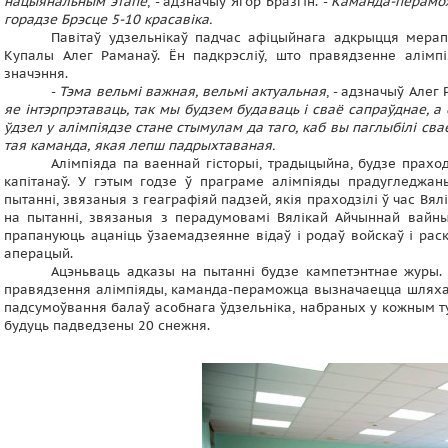
нацыянальным этапе
, - адзначыў Ягор Бразгін. -
Каманда-перамож
горадзе Брэсце 5-10 красавіка.
Павітаў удзельнікаў падчас афіцыйнага адкрыцця мера
Купалы Алег Раманаў. Ён падкрэсліў, што правядзенне алімпі
значэння.
-
Тэма вельмі важная, вельмі актуальная
, - адзначыў Алег 
яе інтэрпрэтаваць, так мы будзем будаваць і сваё сапраўднае, а
ўдзел у алімпіядзе стане стымулам да таго, каб вы паглыбілі 
тая каманда, якая лепш падрыхтаваная.
Алімпіяда па ваеннай гісторыі, традыцыйна, будзе праход
капітанаў. У гэтым годзе ў праграме алімпіяды прадугледжаны
пытанні, звязаныя з геаграфіяй падзей, якія праходзілі ў час В
на пытанні, звязаныя з перадумовамі Вялікай Айчыннай вайны
прапануюць ацаніць ўзаемадзеянне відаў і родаў войскаў і раск
аперацый.
Ацэньваць адказы на пытанні будзе кампетэнтнае журы.
правядзення алімпіяды, каманда-пераможца вызначаецца шляхам
падсумоўвання балаў асобнага ўдзельніка, набраных у кожным ту
будуць падведзены 20 снежня.