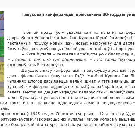
Навуковая канферэнцыя прысвечана 80-годдзю ўнівер
Плённай працы ўсім ўдзельнікам на пачатку канфер
дзяржаўнага ўніверсітэта імя Янкі Купалы Юрый Раманоўскі.
пастаянным пошуку новых ідэй, новых накірункаў для даслед
безумоўна, заслугоўваюць пільнай увагі лінгвістаў і літаратура
–
Янка Купала – знакавая асоба для ўсіх беларусаў, а 
– асабліва. Тое, што нас аб’ядноўвае, – гэта слова “купал
адзначыў Юрый Раманоўскі.
Да ўдзельнікаў канферэнцыі – навукоўцаў з розных гар
дэкан філалагічнага факультэта ГрДУ імя Янкі Купалы Іна Л
чытаннях штогод дасылаецца вельмі шмат. А гэта значыць,
купалаўскім форуме ведаюць не толькі ў нашай краіне, але і 
сёлета выступіла дацэнт кафедры беларусістыкі Варшаўскага 
калег Купалаўскі ўніверсітэт з надыходзячым юбілеем і вык
гэтым годзе была падпісана адпаведная дамова аб двухбаковым
палы.
 праведзены ў 1995 годзе. Сёлетняя сустрэча – 12-я па ліку. Удз
ітаратуразнаўстве”, “Творчасць Янкі Купалы і Якуба Коласа ў вышэ
асіка беларускай літаратуры, але і актуальныя праблемы сучаснага