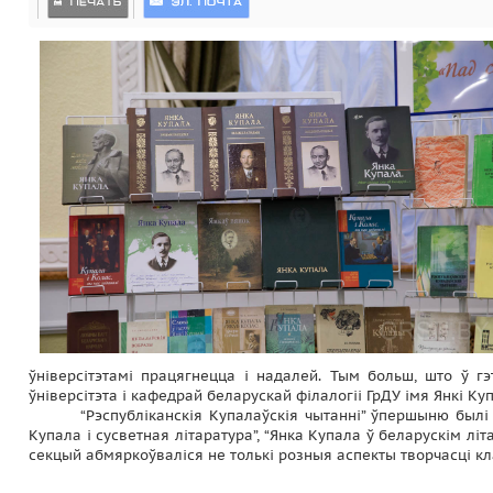
ўніверсітэтамі працягнецца і надалей. Тым больш, што ў 
ўніверсітэта і кафедрай беларускай філалогіі ГрДУ імя Янкі Ку
“Рэспубліканскія Купалаўскія чытанні” ўпершыню былі
Купала і сусветная літаратура”, “Янка Купала ў беларускім л
секцый абмяркоўваліся не толькі розныя аспекты творчасці кл