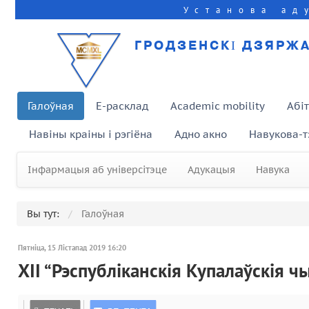
Установа ад
ГРОДЗЕНСКІ ДЗЯРЖА
Галоўная
E-расклад
Academic mobility
Абі
Навіны краіны і рэгіёна
Адно акно
Навукова-т
Інфармацыя аб універсітэце
Адукацыя
Навука
Вы тут:
Галоўная
Пятніца, 15 Лістапад 2019 16:20
XII “Рэспубліканскія Купалаўскія ч