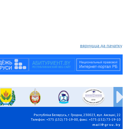
вярнуцца да пачатку
Рэспубліка Беларусь, г. Гродна, 230023, вул. Ажэшкі, 22
Тэлефон: +375 (152) 73-19-00, факс: +375 (152) 73-19-10
mail@grsu.by