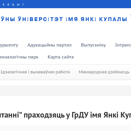
укацыі
ЎНЫ ЎНІВЕРСІТЭТ ІМЯ ЯНКІ КУПАЛЫ
турыенту
Адукацыйны партал
Выпускніку
Інтран
эхналагічны парк
Карта сайта
Ідэалагічная і выхаваўчая работа
Міжнародная дзейнасць
ытанні” праходзяць у ГрДУ імя Янкі К