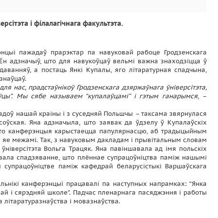
сітэта і філалагічнага факультэта.
энцыі пажадаў прарэктар па навуковай рабоце Гродзенскага
 Ён адзначыў, што для навукоўцаў вельмі важна знаходзіцца ў
аванняў, а постаць Янкі Купалы, яго літаратурная спадчына,
знаўцаў.
для нас, прадстаўнікоў Гродзенскага дзяржаўнага ўніверсітэта,
аўцы”. Мы сябе называем “купалаўцамі” і гэтым ганарымся
, –
адоў нашай краіны і з суседняй Польшчы – таксама звярнулася
ісоўская. Яна адзначыла, што заявак да ўдзелу ў Купалаўскіх
 што канферэнцыя карыстаецца папулярнасцю, аб традыцыйным
за яе межамі. Так, з навуковым дакладам і прывітальным словам
ўніверсітэта Вольга Трацяк. Яна павіншавала ад імя польскіх
азала спадзяванне, што плённае супрацоўніцтва паміж нашымі
 супрацоўніцтве паміж кафедрай беларусістыкі Варшаўскага
ельнікі канферэнцыі працавалі па наступных напрамках: “Янка
йшай і сярэдняй школе”. Падчас пленарнага пасяджэння і работы
 літаратуразнаўства і мовазнаўства.