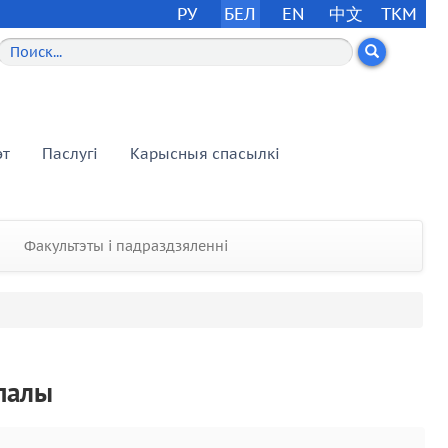
РУ
БЕЛ
EN
中文
TKM
эт
Паслугі
Карысныя спасылкі
Факультэты і падраздзяленні
упалы