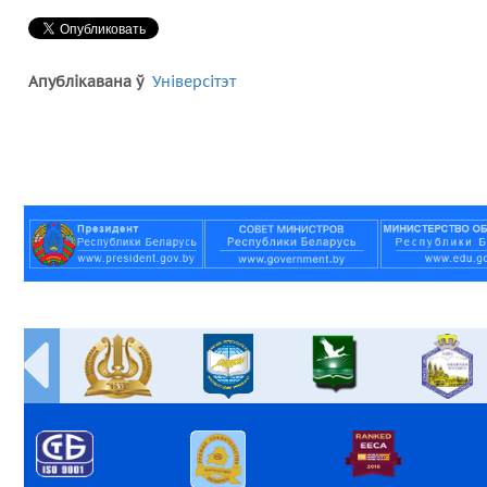
Апублікавана ў
Універсітэт