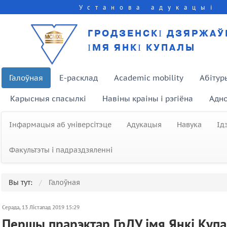
Установа адукацыі
ГРОДЗЕНСКІ ДЗЯРЖАЎ
ІМЯ ЯНКІ КУПАЛЫ
Галоўная
E-расклад
Academic mobility
Абітур
Карысныя спасылкі
Навіны краіны і рэгіёна
Адно
Інфармацыя аб універсітэце
Адукацыя
Навука
Ід
Факультэты і падраздзяленні
Вы тут:
Галоўная
Серада, 13 Лістапад 2019 15:29
Першы прарэктар ГрДУ імя Янкі Куп