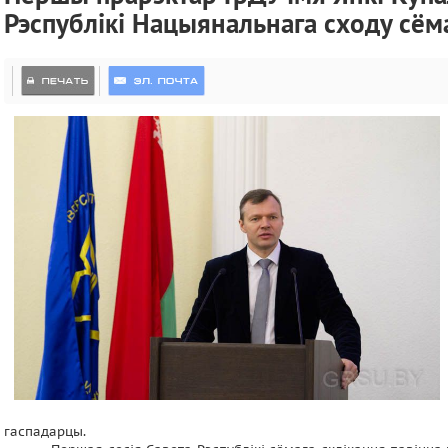
Рэспублікі Нацыянальнага сходу сём
гаспадарцы.