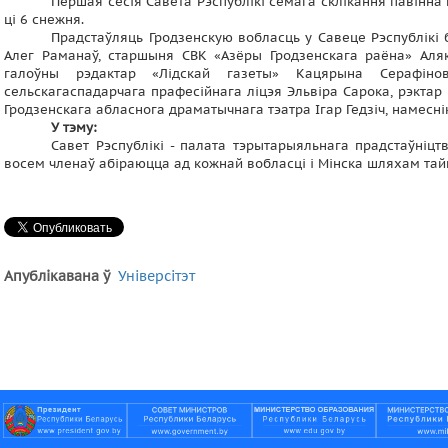
Першая сесія Савета Рэспублікі сёмага склікання павінн
ці 6 снежня.
Прадстаўляць Гродзенскую вобласць у Савеце Рэспублікі 
Алег Раманаў, старшыня СВК «Азёры Гродзенскага раёна» Аляк
галоўны рэдактар ​​«Лідскай газеты» Кацярына Серафіно
сельскагаспадарчага прафесійнага ліцэя Эльвіра Сарока, рэктар
Гродзенскага абласнога драматычнага тэатра Ігар Гедзіч, намеснік
У тэму:
Савет Рэспублікі - палата тэрытарыяльнага прадстаўніц
восем членаў абіраюцца ад кожнай вобласці і Мінска шляхам тай
Апублікавана ў
Універсітэт