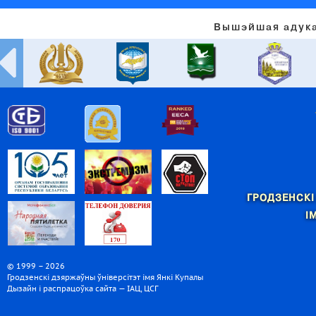
Вышэйшая адука
ГРОДЗЕНСКІ
І
© 1999 – 2026
Гродзенскі дзяржаўны ўніверсітэт імя Янкі Купалы
Дызайн і распрацоўка сайта — ІАЦ, ЦСГ