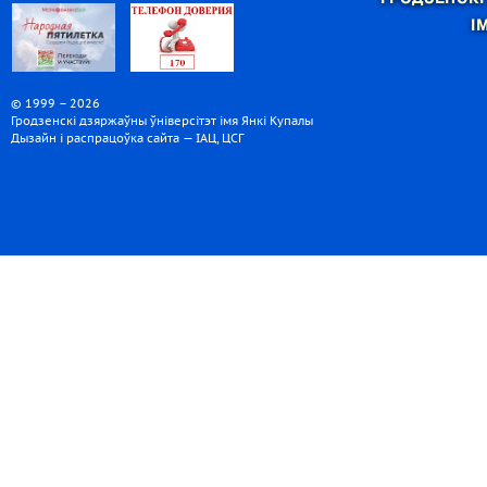
І
© 1999 – 2026
Гродзенскі дзяржаўны ўніверсітэт імя Янкі Купалы
Дызайн і распрацоўка сайта — ІАЦ, ЦСГ