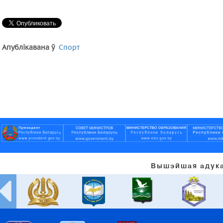
Апублікавана ў
Спорт
Вышэйшая адука