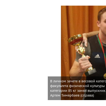
В личном зачете в весовой катего
факультета физической культуры 
категории 85 кг занял выпускник
Артем Тимербаев (справа)