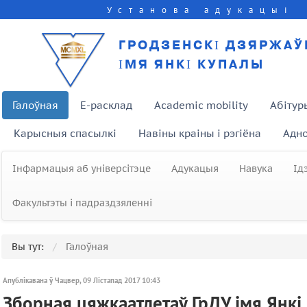
Установа адукацыі
ГРОДЗЕНСКІ ДЗЯРЖАЎ
ІМЯ ЯНКІ КУПАЛЫ
Галоўная
E-расклад
Academic mobility
Абітур
Карысныя спасылкі
Навіны краіны і рэгіёна
Адно
Інфармацыя аб універсітэце
Адукацыя
Навука
Ід
Факультэты і падраздзяленні
Вы тут:
Галоўная
Апублікавана ў Чацвер, 09 Лістапад 2017 10:43
Зборная цяжкаатлетаў ГрДУ імя Янкі