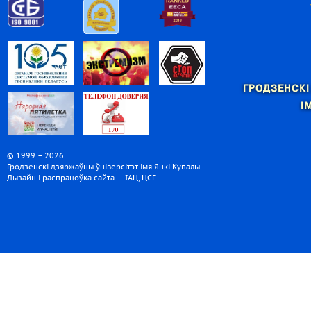
ГРОДЗЕНСКІ
І
© 1999 – 2026
Гродзенскі дзяржаўны ўніверсітэт імя Янкі Купалы
Дызайн і распрацоўка сайта — ІАЦ, ЦСГ