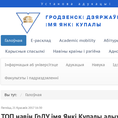
Установа адукацыі
ГРОДЗЕНСКІ ДЗЯРЖАЎ
ІМЯ ЯНКІ КУПАЛЫ
Галоўная
E-расклад
Academic mobility
Абітур
Карысныя спасылкі
Навіны краіны і рэгіёна
Адно
Інфармацыя аб універсітэце
Адукацыя
Навука
Ід
Факультэты і падраздзяленні
Вы тут:
Галоўная
Пятніца, 21 Красавік 2017 16:30
ТОП навін ГрДУ імя Янкі Купалы ады