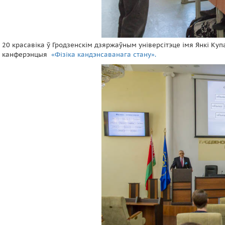
20 красавіка ў Гродзенскім дзяржаўным універсітэце імя Янкі К
канферэнцыя
«Фізіка кандэнсаванага стану».