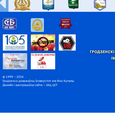
ГРОДЗЕНСКІ
І
© 1999 – 2026
Гродзенскі дзяржаўны ўніверсітэт імя Янкі Купалы
Дызайн і распрацоўка сайта — ІАЦ, ЦСГ