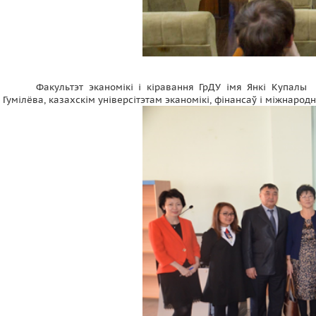
Факультэт эканомікі і кіравання ГрДУ імя Янкі Купал
Гумілёва, казахскім універсітэтам эканомікі, фінансаў і міжнарод