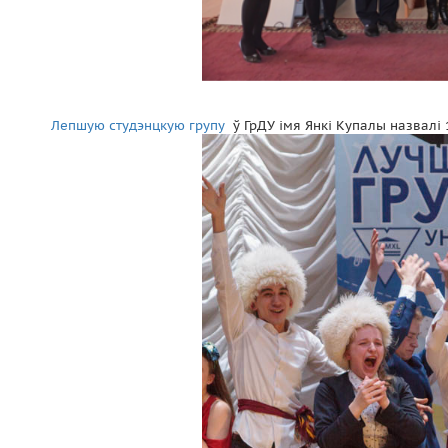
Лепшую студэнцкую групу
ў ГрДУ імя Янкі Купалы назвалі 