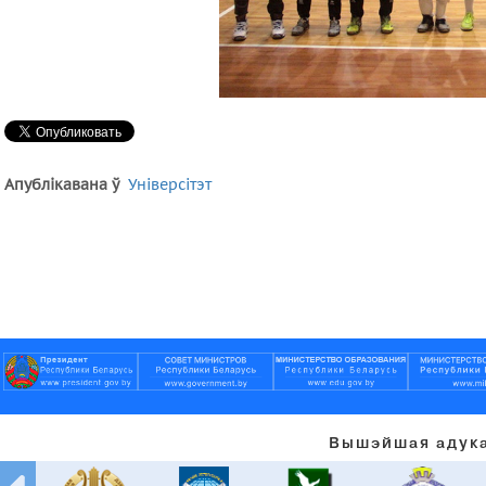
Апублікавана ў
Універсітэт
Вышэйшая адука