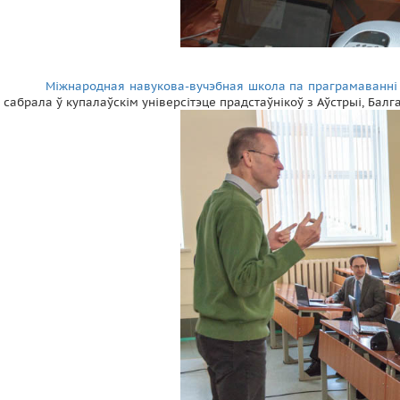
Міжнародная навукова-вучэбная школа па праграмаванні
сабрала ў купалаўскім універсітэце прадстаўнікоў з Аўстрыі, Балга