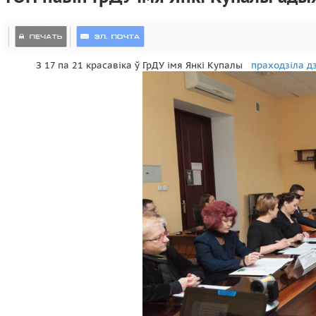
З 17 па 21 красавіка ў ГрДУ імя Янкі Купалы
праходзіла д