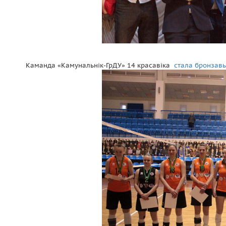
Каманда «Камунальнік-ГрДУ» 14 красавіка
стала бронзав