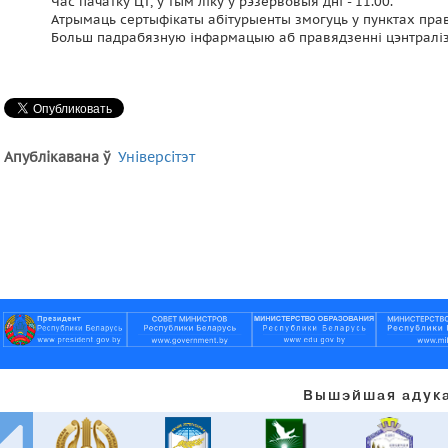
Час пачатку ЦТ, у тым ліку ў рэзервовыя дні - 11.00.
Атрымаць сертыфікаты абітурыенты змогуць у пунктах правяд
Больш падрабязную інфармацыю аб правядзенні цэнтраліз
Апублікавана ў
Універсітэт
Вышэйшая адука