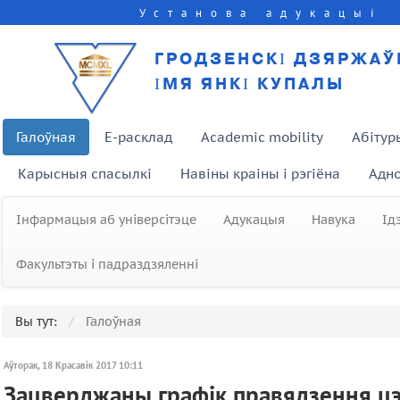
Установа адукацыі
ГРОДЗЕНСКІ ДЗЯРЖАЎ
ІМЯ ЯНКІ КУПАЛЫ
Галоўная
E-расклад
Academic mobility
Абітур
Карысныя спасылкі
Навіны краіны і рэгіёна
Адно
Інфармацыя аб універсітэце
Адукацыя
Навука
Ід
Факультэты і падраздзяленні
Вы тут:
Галоўная
Аўторак, 18 Красавік 2017 10:11
Зацверджаны графік правядзення цэн