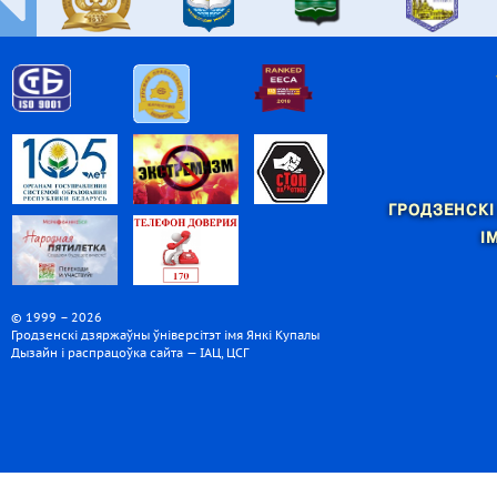
ГРОДЗЕНСКІ
І
© 1999 – 2026
Гродзенскі дзяржаўны ўніверсітэт імя Янкі Купалы
Дызайн і распрацоўка сайта — ІАЦ, ЦСГ