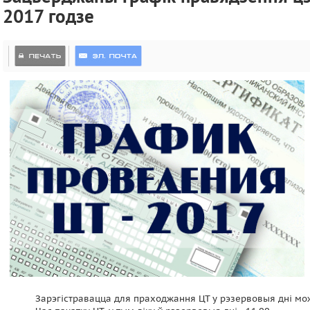
2017 годзе
Зарэгістравацца для праходжання ЦТ у рэзервовыя дні мож