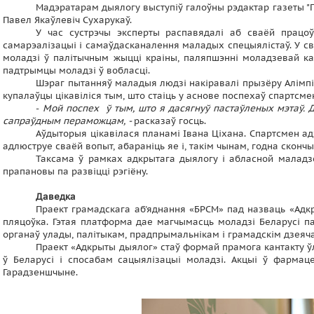
Мадэратарам дыялогу выступіў галоўны рэдактар газеты "Г
Павел Якаўлевіч Сухарукаў.
У час сустрэчы эксперты распавядалі аб сваёй працоў
самарэалізацыі і самаўдасканалення маладых спецыялістаў. У сва
моладзі ў палітычным жыцці краіны, паляпшэнні моладзевай кад
падтрымцы моладзі ў вобласці.
Шэраг пытанняў маладыя людзі накіравалі прызёру Алімпійс
купалаўцы цікавіліся тым, што стаіць у аснове поспехаў спартсме
-
Мой поспех ў тым, што я дасягнуў пастаўленых мэтаў. Дл
сапраўдным пераможцам, -
расказаў госць.
Аўдыторыя цікавілася планамі Івана Ціхана. Спартсмен а
адлюструе сваёй вопыт, абараніць яе і, такім чынам, годна скончы
Таксама ў рамках адкрытага дыялогу і абласной маладзёж
прапановы па развіцці рэгіёну.
Даведка
Праект грамадскага аб'яднання «БРСМ» пад назваць «Адкр
пляцоўка. Гэтая платформа дае магчымасць моладзі Беларусі 
органаў улады, палітыкам, прадпрымальнікам і грамадскім дзеяч
Праект «Адкрыты дыялог» стаў формай прамога кантакту ў
ў Беларусі і спосабам сацыялізацыі моладзі. Акцыі ў фармаце
Гарадзеншчыне.