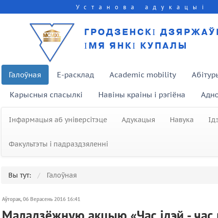
Установа адукацыі
ГРОДЗЕНСКІ ДЗЯРЖАЎ
ІМЯ ЯНКІ КУПАЛЫ
Галоўная
E-расклад
Academic mobility
Абітур
Карысныя спасылкі
Навіны краіны і рэгіёна
Адно
Інфармацыя аб універсітэце
Адукацыя
Навука
Ід
Факультэты і падраздзяленні
Вы тут:
Галоўная
Аўторак, 06 Верасень 2016 16:41
Маладзёжную акцыю «Час ідэй - час 