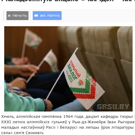
Хмель, алімпійская чэмпіёнка 1964 года, дацэнт кафедры тэорыі
XXXI летніх алімпійскіх гульняў у Рыа-дэ-Жанейра Іван Рыгорав
маладых настаўнікаў Расіі і Беларусі на лепшы ўрок літаратуры
сяла» сям'я Сянкевіч.