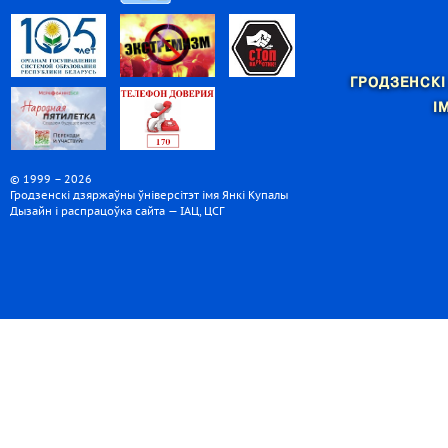
ГРОДЗЕНСКІ
І
© 1999 – 2026
Гродзенскі дзяржаўны ўніверсітэт імя Янкі Купалы
Дызайн і распрацоўка сайта — ІАЦ, ЦСГ