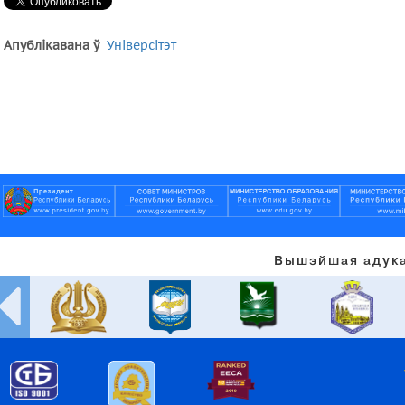
Апублікавана ў
Універсітэт
Вышэйшая адука