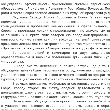
обсуждалась эффективность применения системы эвристиче
образовательной системе в Румынии и Республике Беларусь. По
роли и места Сократовского диалога в их будущей профессии (в 
Людмила Середа, Ирина Сорокина и Елена Гулевич проч
Людмила Середа провела лекции-презентации по основам 
коммуникации и проблемах коммуникации в сфере бизнеса, с
Сорокина прочитала лекции с презентациями по актуальным п
американских и британских авторов ею продемонстрированы
лингвостилистики, такие как лингвоконцептуальный, лингвоку
прочитала лекции для магистрантов и студентов Университета 
«Профессия переводчика», «Специальный перевод в сфере эконо
Во время лекций и семинаров на двух факультетах
образовательном и научном потенциале ГрГУ имени Янки Ку
университета.
В ходе визита делегации в рамках встречи доцента 
обсуждены дальнейшие перспективы сотрудничества с кафедро
университетов, а также возможности чтения лекций по программ
туризма, специальностей «Журналистика» и «Лингвистическое о
В рамках программы мобильности состоялись встречи с п
Соарэ, координатором по международной деятельности и 
деятельности факультета теологии, языков, истории искусств
сотрудничества и развития академической мобильности студентов,
На встречах обсуждались вопросы организации учебной и
в университете Питешти, особенности системы высшего обр