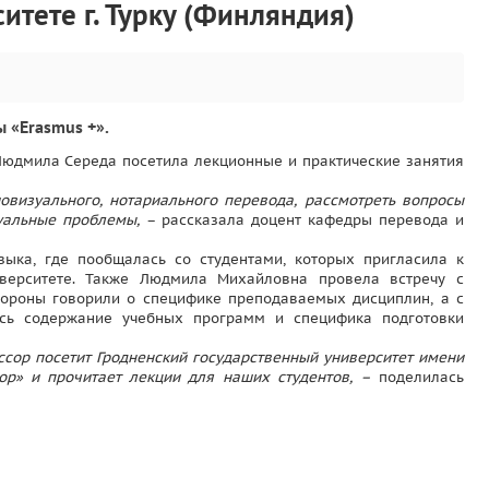
тете г. Турку (Финляндия)
 «Erasmus +».
Людмила Середа посетила лекционные и практические занятия
овизуального, нотариального перевода, рассмотреть вопросы
уальные проблемы,
– рассказала доцент кафедры перевода и
ыка, где пообщалась со студентами, которых пригласила к
верситете. Также Людмила Михайловна провела встречу с
тороны говорили о специфике преподаваемых дисциплин, а с
сь содержание учебных программ и специфика подготовки
сор посетит Гродненский государственный университет имени
р» и прочитает лекции для наших студентов, –
поделилась