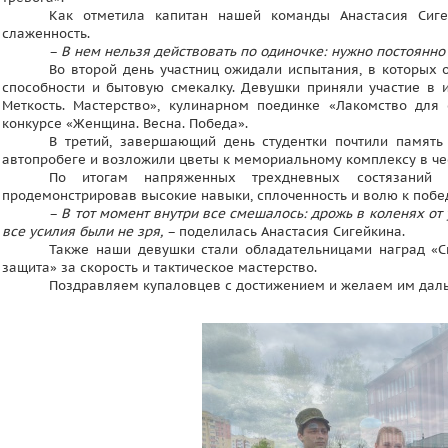
Как отметила капитан нашей команды Анастасия Сиге
слаженность.
–
В нем нельзя действовать по одиночке: нужно постоянно 
Во второй день участниц ожидали испытания, в которых о
способности и бытовую смекалку. Девушки приняли участие в и
Меткость. Мастерство», кулинарном поединке «Лакомство для
конкурсе «Женщина. Весна. Победа».
В третий, завершающий день студентки почтили память
автопробеге и возложили цветы к мемориальному комплексу в че
По итогам напряженных трехдневных состязаний К
продемонстрировав высокие навыки, сплоченность и волю к побе
–
В тот момент внутри все смешалось: дрожь в коленях от 
все усилия были не зря,
– поделилась Анастасия Сигейкина.
Также наши девушки стали обладательницами наград «С
защита» за скорость и тактическое мастерство.
Поздравляем купаловцев с достижением и желаем им дал