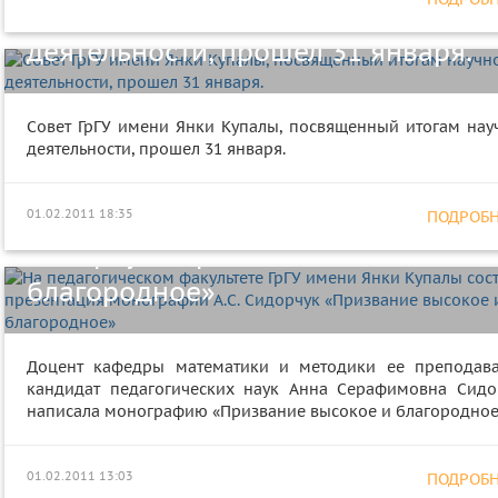
посвященный итогам научной
деятельности, прошел 31 января.
Совет ГрГУ имени Янки Купалы, посвященный итогам нау
На педагогическом факультете ГрГ
деятельности, прошел 31 января.
имени Янки Купалы состоялась
презентация монографии А.С.
01.02.2011 18:35
ПОДРОБНЕ
Сидорчук «Призвание высокое и
благородное»
Доцент кафедры математики и методики ее преподава
кандидат педагогических наук Анна Серафимовна Сидо
написала монографию «Призвание высокое и благородное
Доктор исторических наук Г. Я.
Голенченко посетил факультет
01.02.2011 13:03
ПОДРОБНЕ
истории и социологии ГрГУ имени