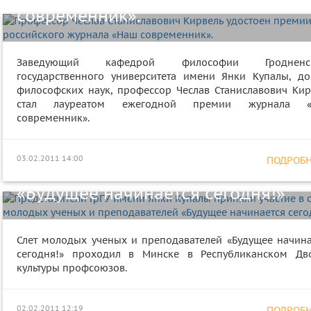
современник».
Заведующий кафедрой философии Гродненск
государственного университета имени Янки Купалы, до
философских наук, профессор Чеслав Станиславович Кир
стал лауреатом ежегодной премии журнала «
современник».
Представители ГрГУ имени Янки
Купалы приняли участие в слете
03.02.2011 14:00
ПОДРОБНЕ
молодых ученых и преподавателе
«Будущее начинается сегодня!»
Слет молодых ученых и преподавателей «Будущее начина
сегодня!» проходил в Минске в Республиканском Дв
культуры профсоюзов.
Совет ГрГУ имени Янки Купалы,
02.02.2011 12:19
ПОДРОБНЕ