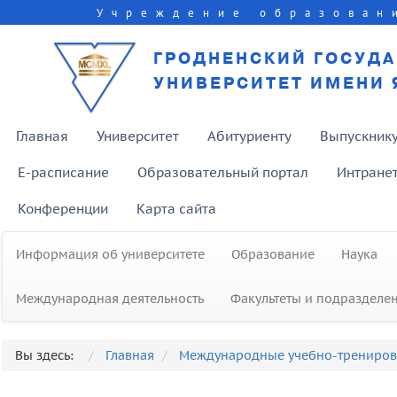
Учреждение образован
ГРОДНЕНСКИЙ ГОСУД
УНИВЕРСИТЕТ ИМЕНИ 
Главная
Университет
Абитуриенту
Выпускник
E-расписание
Образовательный портал
Интране
Конференции
Карта сайта
Информация об университете
Образование
Наука
Международная деятельность
Факультеты и подразделе
Профессор Чеслав Станиславович
Кирвель удостоен премии
Вы здесь:
Главная
Международные учебно-трениро
российского журнала «Наш