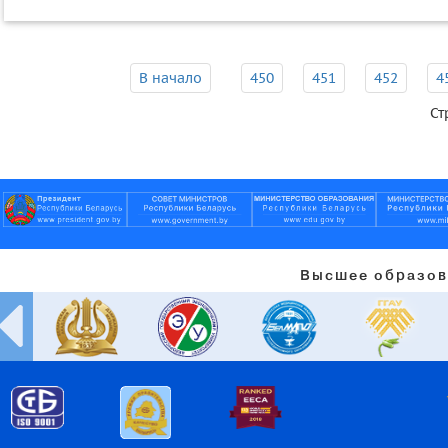
В начало
450
451
452
4
Ст
Высшее образов