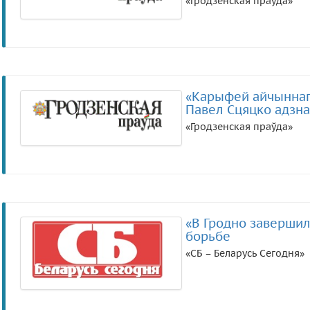
«Гродзенская праўда»
«Карыфей айчыннага
Павел Сцяцко адзна
«Гродзенская праўда»
«В Гродно завершил
борьбе
«СБ – Беларусь Сегодня»