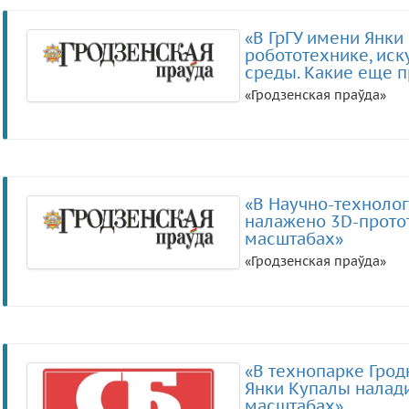
«В ГрГУ имени Янки
робототехнике, иск
среды. Какие еще п
«Гродзенская праўда»
«В Научно-технолог
налажено 3D-прото
масштабах»
«Гродзенская праўда»
«В технопарке Грод
Янки Купалы налад
масштабах»