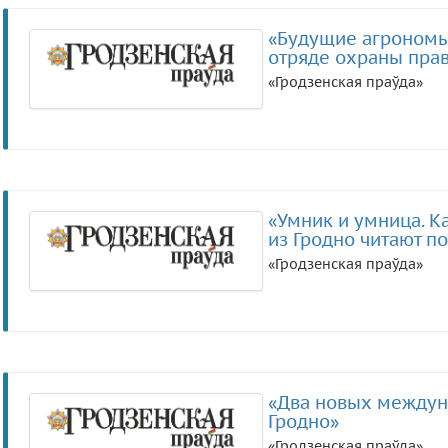
«Будущие агрономы
отряде охраны прав
«Гродзенская праўда»
«Умник и умница. К
из Гродно читают по
«Гродзенская праўда»
«Два новых междун
Гродно»
«Гродзенская праўда»