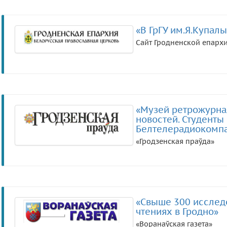
«В ГрГУ им.Я.Купал
Сайт Гродненской епарх
«Музей ретрожурна
новостей. Студенты
Белтелерадиокомп
«Гродзенская праўда»
«Свыше 300 исследо
чтениях в Гродно»
«Воранаўская газета»