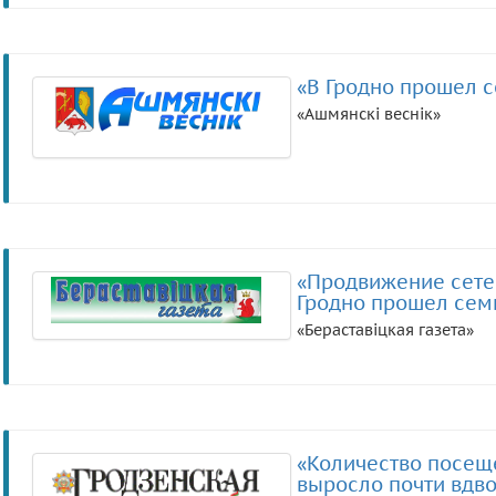
«В Гродно прошел 
«Ашмянскі веснік»
«Продвижение сетев
Гродно прошел сем
«Бераставіцкая газета»
«Количество посещ
выросло почти вдв