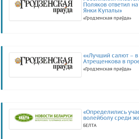
Поляков ответил на
Янки Купалы»
«Гродзенская праўда»
««Лучший салют – в
Атрещенкова в прое
«Гродзенская праўда»
«Определились учас
волейболу среди ж
БЕЛТА