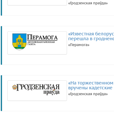
«Гродзенская праўда»
«Известная белору
перешла в гроднен
«Перамога»
«На торжественном
вручены кадетские
«Гродзенская праўда»