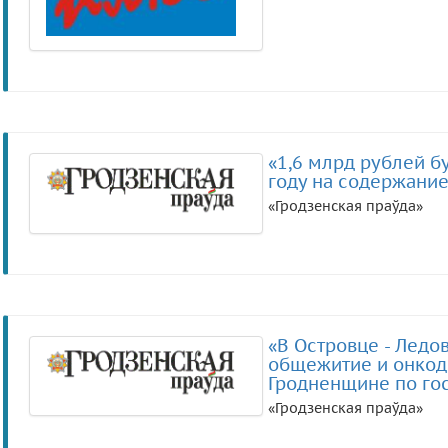
«1,6 млрд рублей б
году на содержание
«Гродзенская праўда»
«В Островце - Ледов
общежитие и онкоди
Гродненщине по го
«Гродзенская праўда»