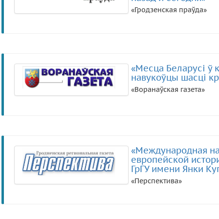
«Гродзенская праўда»
«Месца Беларусі ў 
навукоўцы шасці кра
«Воранаўская газета»
«Международная на
европейской истори
ГрГУ имени Янки Ку
«Перспектива»