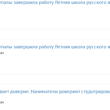
упалы завершила работу Летняя школа русского 
упалы завершила работу Летняя школа русского 
да»
ает доверие. Наниматели доверяют студотрядовц
да»