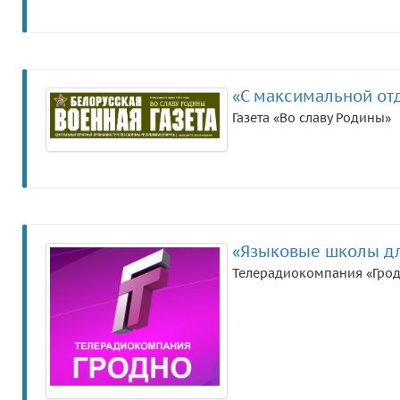
«С максимальной от
Газета «Во славу Родины»
«Языковые школы дл
Телерадиокомпания «Гро