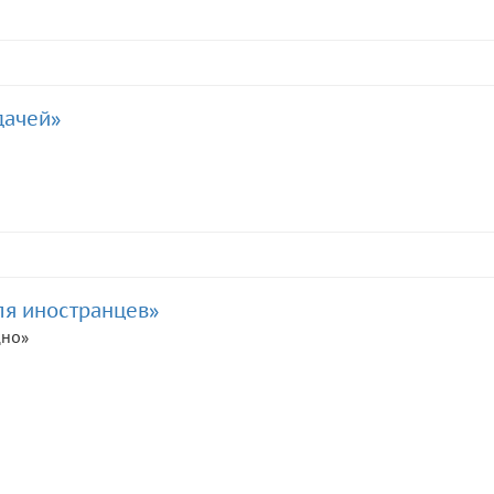
дачей»
я иностранцев»
дно»