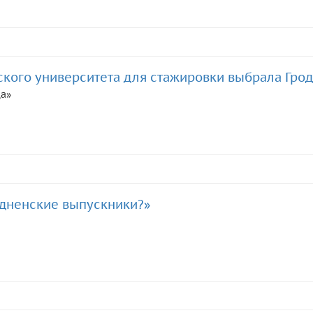
ского университета для стажировки выбрала Гро
да»
одненские выпускники?»