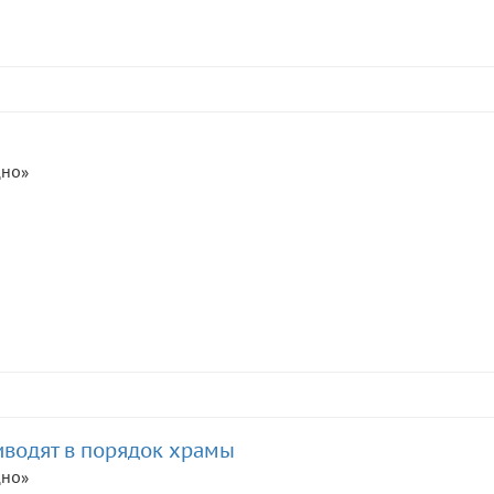
дно»
водят в порядок храмы
дно»