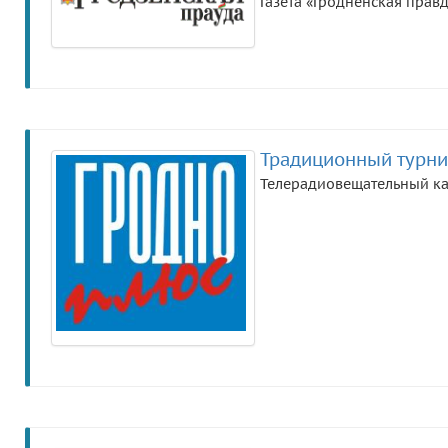
Газета «Гродненская прав
Традиционный турни
Телерадиовещательный ка