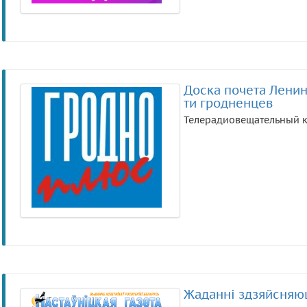
Доска почета Лени
ти гродненцев
Телерадиовещательный к
Жаданні здзяйсняю