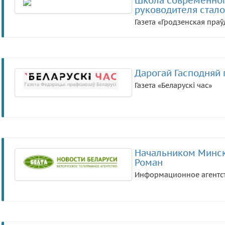
Школа современног
руководителя стал
Газета «Гродзенская праў
Дарогай Гасподняй 
Газета «Беларускі час»
Начальником Минск
Роман
Информационное агентст