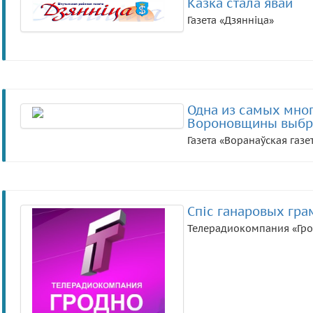
Казка стала явай
Газета «Дзянніца»
Одна из самых мно
Вороновщины выбр
Газета «Воранаўская газе
Спіс ганаровых гра
Телерадиокомпания «Гр