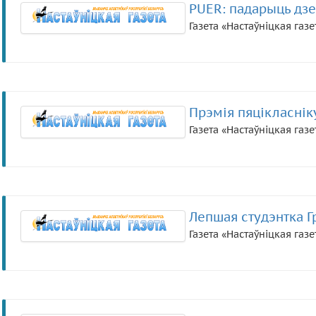
PUER: падарыць дзе
Газета «Настаўніцкая газе
Прэмія пяцікласнік
Газета «Настаўніцкая газе
Лепшая студэнтка 
Газета «Настаўніцкая газе