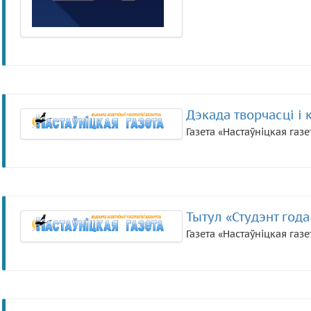
Дэкада творчасці і 
Газета «Настаўніцкая газе
Тытул «Студэнт года
Газета «Настаўніцкая газе