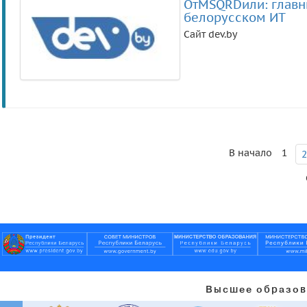
ОтMSQRDили: главны
белорусском ИТ
Сайт dev.by
В начало
1
2
Высшее образов