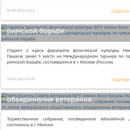
культуры ГрГУ имени Янки Купалы
заняли призовые места на
02.04.2012 12:14
ПОДРОБНЕ
международных турнирах по грек
римской борьбе.
Председатель Совета ветеранов Гр
Студент 2 курса факультета физической культуры Ма
Пашков занял 3 место на Международном турнире по гр
имени Янки Купалы М.В. Василюче
римской борьбе, состоявшемся в г. Москве (Россия).
принял участие в торжественном
собрании, посвященном 25-летию
30.03.2012 13:20
ПОДРОБНЕ
Белорусского общественного
На военном факультете ГрГУ имен
объединения ветеранов.
Янки Купалы прошла
Республиканская научная
Торжественное собрание, посвященное юбилейной д
состоялось в г. Минске.
конференция курсантов и студент