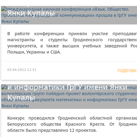
коммуникации» прошла в ГрГУ им
Янки Купалы
В конкурсе малых грантов по
В работе конференции приняли участие преподават
магистранты и студенты Гродненского государствен
поддержке социальных инициатив
университета, а также высших учебных заведений Рос
Польши, Украины и США.
волонтерских групп победил прое
волонтерского студенческого
03.04.2012 12:51
ПОДРОБНЕ
объединения факультета математ
и информатики ГрГУ имени Янки
Купалы
Конкурс проводился Гродненской областной организа
Белорусского общества Красного Креста. От Гроднен
Студенты факультета физической
области было представлено 12 проектов.