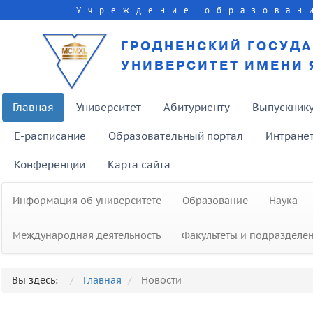
Учреждение образован
ГРОДНЕНСКИЙ ГОСУД
УНИВЕРСИТЕТ ИМЕНИ 
Главная
Университет
Абитуриенту
Выпускник
E-расписание
Образовательный портал
Интране
Конференции
Карта сайта
Информация об университете
Образование
Наука
Международная деятельность
Факультеты и подразделе
Международная научная
конференция «Язык. Общество.
Вы здесь:
Главная
Новости
Проблемы межкультурной