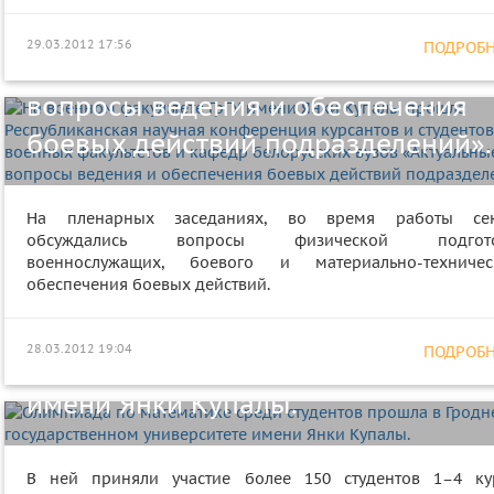
военных факультетов и кафедр
29.03.2012 17:56
ПОДРОБНЕ
белорусских вузов «Актуальные
вопросы ведения и обеспечения
боевых действий подразделений».
На пленарных заседаниях, во время работы се
обсуждались вопросы физической подгото
военнослужащих, боевого и материально-техничес
обеспечения боевых действий.
Олимпиада по математике среди
студентов прошла в Гродненском
28.03.2012 19:04
ПОДРОБНЕ
государственном университете
имени Янки Купалы.
В рамках программы
В ней приняли участие более 150 студентов 1–4 ку