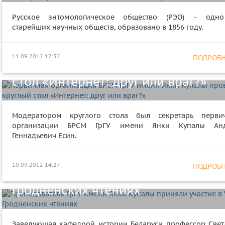
Русское энтомологическое общество (РЭО) – одн
старейших научных обществ, образовано в 1856 году.
Первичная организация БРСМ ГрГУ
11.09.2012 12:52
ПОДРОБНЕ
имени Янки Купалы провела круг
стол «Интернет: друг или враг?»
Модератором круглого стола был секретарь перви
организации БРСМ ГрГУ имени Янки Купалы Ан
Геннадьевич Есин.
Преподаватели ГрГУ имени Янки
10.09.2012 14:27
ПОДРОБНЕ
Купалы приняли участие в VII
Гродненских чтениях
Заведующая кафедрой истории Беларуси профессор Свет