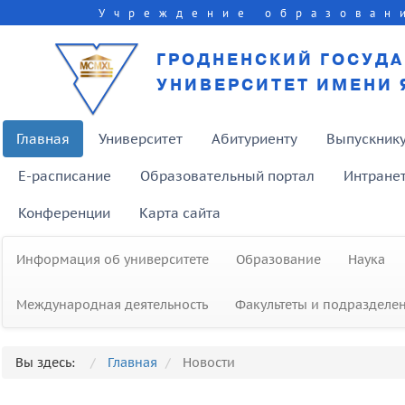
Учреждение образован
ГРОДНЕНСКИЙ ГОСУД
УНИВЕРСИТЕТ ИМЕНИ 
Главная
Университет
Абитуриенту
Выпускник
E-расписание
Образовательный портал
Интране
Конференции
Карта сайта
Информация об университете
Образование
Наука
Международная деятельность
Факультеты и подразделе
Представители факультета биолог
Вы здесь:
Главная
Новости
и экологии ГрГУ приняли участие в