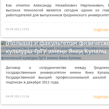
Состоялась рабочая встреча
Как отметил Александр Михайлович Мартинкевич, 
координаторов программы
высоких технологий является сегодня одним из гла
работодателей для выпускников Гродненского университет
сотрудничества между Высшей
государственной профессиональн
05.09.2012 13:03
ПОДРОБНЕ
школой им. Э. Щепаника в Сувалка
(Польша) и факультетом физическ
культуры ГрГУ имени Янки Купалы
Договор о сотрудничестве между Гродненс
государственным университетом имени Янки Купа
Государственной высшей профессиональной школой
подписан в декабре 2011 года.
04.09.2012 15:26
ПОДРОБНЕ