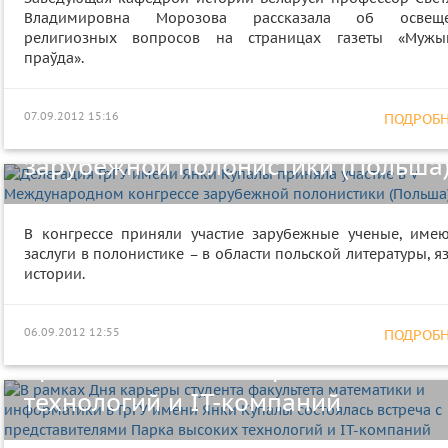
Владимировна Морозова рассказала об освещ
религиозных вопросов на страницах газеты «Мужы
праўда».
Делегация ГрГУ имени Янки Купал
приняла участие в V
07.09.2012 15:16
ПОДРОБНЕ
Международном конгрессе
зарубежной полонистики (Польша
В рамках Дня карьеры студента
В конгрессе приняли участие зарубежные ученые, име
заслуги в полонистике – в области польской литературы, я
факультета математики и
истории.
информатики в ГрГУ имени Янки
Купалы состоялась встреча с
06.09.2012 12:55
ПОДРОБНЕ
представителями Парка высоких
технологий и IT-компаний