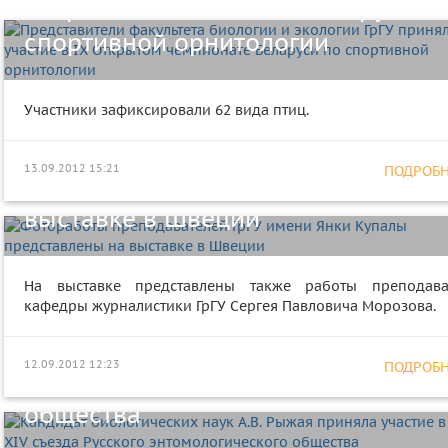
Открытом чемпионате Беларуси п
спортивной орнитологии
Участники зафиксировали 62 вида птиц.
Фотоработы преподавателей ГрГУ
13.09.2012 15:21
ПОДРОБНЕ
имени Янки Купалы представлены
выставке в Швеции
На выставке представлены также работы преподава
кафедры журналистики ГрГУ Сергея Павловича Морозова.
Кандидат биологических наук А.В.
Рыжая приняла участие в работе X
12.09.2012 12:23
ПОДРОБНЕ
съезда Русского энтомологическог
общества