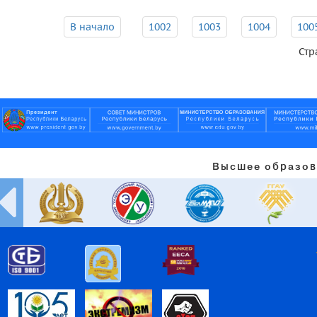
В начало
1002
1003
1004
100
Стр
Высшее образов