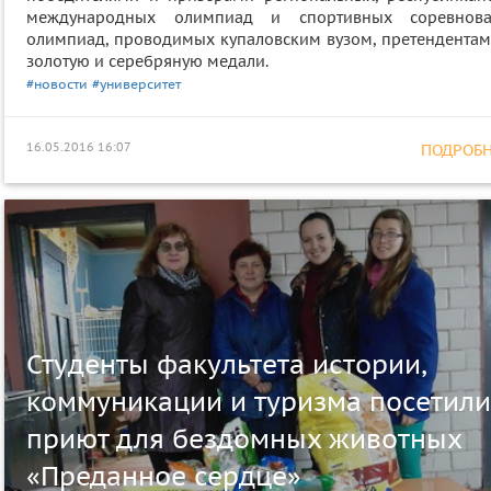
международных олимпиад и спортивных соревнова
олимпиад, проводимых купаловским вузом, претендентам
золотую и серебряную медали.
#новости
#университет
16.05.2016 16:07
ПОДРОБНЕ
Студенты факультета истории,
коммуникации и туризма посетили
приют для бездомных животных
«Преданное сердце»