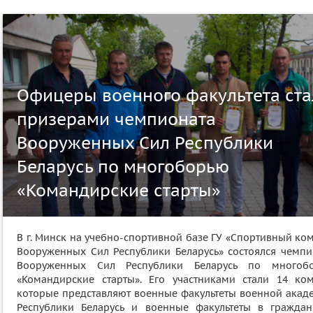
Офицеры военного факультета ста
призерами чемпионата
Вооруженных Сил Республики
Беларусь по многоборью
«Командирские старты»
В г. Минск на учебно-спортивной базе ГУ «Спортивный ко
Вооруженных Сил Республики Беларусь» состоялся чемпи
Вооруженных Сил Республики Беларусь по многоб
«Командирские старты». Его участниками стали 14 ком
которые представляют военные факультеты военной акад
Республики Беларусь и военные факультеты в граждан