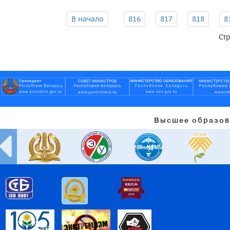
В начало
816
817
818
8
Стр
Высшее образов