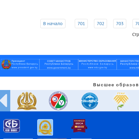
В начало
701
702
703
7
Стр
Высшее образов