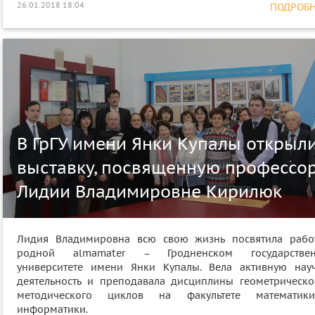
26.01.2018 18:04
ПОДРОБНЕ
В ГрГУ имени Янки Купалы открыл
выставку, посвященную профессо
Лидии Владимировне Кирилюк
Лидия Владимировна всю свою жизнь посвятила рабо
родной almamater – Гродненском государстве
университете имени Янки Купалы. Вела активную нау
деятельность и преподавала дисциплины геометрическо
методического циклов на факультете математи
информатики.