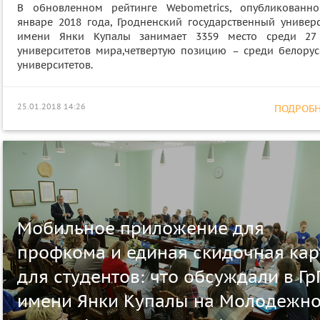
В обновленном рейтинге Webometrics, опубликованн
январе 2018 года, Гродненский государственный универс
имени Янки Купалы занимает 3359 место среди 27
университетов мира,четвертую позицию – среди белорус
университетов.
25.01.2018 14:26
ПОДРОБНЕ
Мобильное приложение для
профкома и единая скидочная кар
для студентов: что обсуждали в Гр
имени Янки Купалы на Молодежн