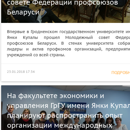
совете Федерации профсоюзов
Беларуси
Впервые в Гродненском государственном университете и
Янки Купалы прошел Молодежный совет Федер
профсоюзов Беларуси. В стенах университета собра
лидеры и актив профкомов организаций, предприят
учреждений со всей страны.
23.01.2018 17:34
ПОДРОБНЕ
На факультете экономики и
управления ГрГУ имени Янки Купа
планируют распространить опыт
организации международных