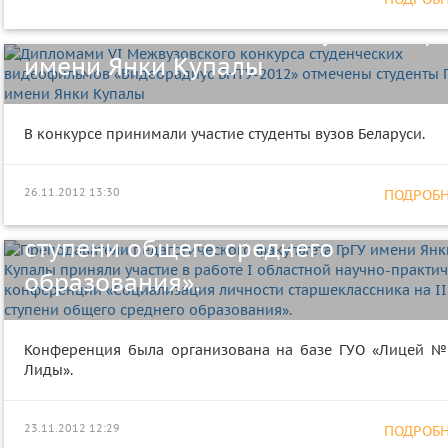
БНТУ-2012» отмечены студенты Гр
Преподаватели педагогического
имени Янки Купалы
факультета ГрГУ имени Янки Купа
приняли участие в работе I
В конкурсе принимали участие студенты вузов Беларуси.
областной научно-практической
конференции «Социализация
26.11.2012 13:30
ПОДРОБНЕ
личности старшеклассника на III
ступени общего среднего
образования».
Конференция была организована на базе ГУО «Лицей № 
Профессор Т.Е. Автухович приняла
Лиды».
участие в работе круглого стола
«Приобщение к чтению: новые ид
23.11.2012 12:29
ПОДРОБНЕ