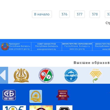
В начало
376
377
378
3
Ст
Высшее образов