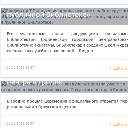
и формы популяризации чтения в
публичной библиотеке»
Его участниками стали заведующими филиала
библиотекари Гродненской городской централизова
библиотечной системы, библиотекари средних школ и сре
специальных учебных заведений г. Гродно.
Представители ГрГУ имени Янки
Купалы приняли участие в открыт
22.11.2012 13:47
ПОДРОБНЕ
первого регионального Орхусског
центра в Гродно
В Гродно прошла церемония официального открытия пер
Преподаватели Сумского
регионального Орхусского центра.
государственного университета
(Украина) прочитают лекции на
21.11.2012 12:30
ПОДРОБНЕ