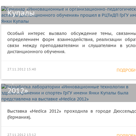
прошел в РЦТиДП ГрГУ имени Янки
Купалы
Особый интерес вызвало обсуждение темы, связанн
Разработка лаборатории
определением форм взаимодействия, реализации обра
связи между преподавателями и слушателями в усло
«Инновационные технологии в
дистанционного обучения.
здравоохранении и спорте» ГрГУ
имени Янки Купалы была
27.11.2012 15:40
ПОДРОБНЕ
представлена на выставке «Medic
2012»
Выставка «Medica 2012» проходила в городе Дюссельд
Дипломами VI Межвузовского
(Германия).
конкурса студенческих
видеофильмов «Видеорадиус
27.11.2012 13:12
ПОДРОБНЕ