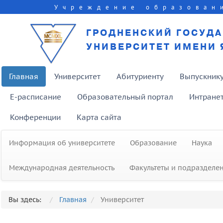
Учреждение образован
ГРОДНЕНСКИЙ ГОСУД
УНИВЕРСИТЕТ ИМЕНИ 
Главная
Университет
Абитуриенту
Выпускник
E-расписание
Образовательный портал
Интране
Конференции
Карта сайта
Информация об университете
Образование
Наука
Международная деятельность
Факультеты и подразделе
Cеминар «Инновационные и
организационно-педагогические
Вы здесь:
Главная
Университет
аспекты дистанционного обучени